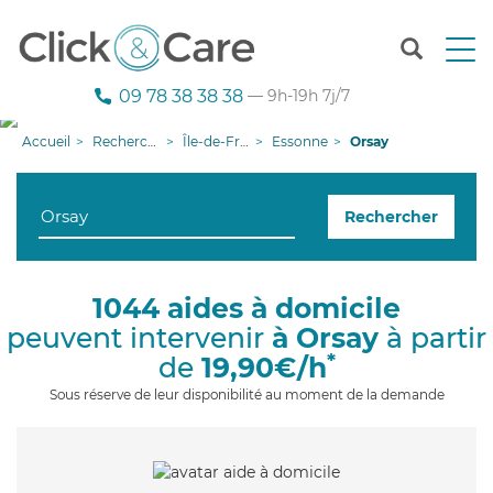
T
o
g
09 78 38 38 38
— 9h-19h 7j/7
g
l
Accueil
Recherche aide à domicile
Île-de-France
Essonne
Orsay
e
n
a
Rechercher
v
i
g
a
1044 aides à domicile
t
peuvent intervenir
à Orsay
à partir
i
o
*
de
19,90€/h
n
Sous réserve de leur disponibilité au moment de la demande