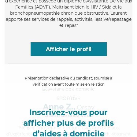
d'expérience et possède un diplôme d'Assistante De Vie aux
Familles (ADVF). Maitrisant bien le HIV / Sida et la
bronchopneumopathie chronique obstructive, Laurent
apporte ses services de rappels, activités, lessive/repassage
et repas*
Afficher le profil
Présentation déclarative du candidat, soumise à
vérification avant toute mise en relation
SPORTIVE
Anne Z.,
Orsay
Inscrivez-vous pour
à 5km de chez Vous
afficher plus de profils
Bienveillante
, efficace et intuitive, Anne a 8 ans
d’aides à domicile
d'expérience et possède un diplôme d'Etat d'aide-soignant