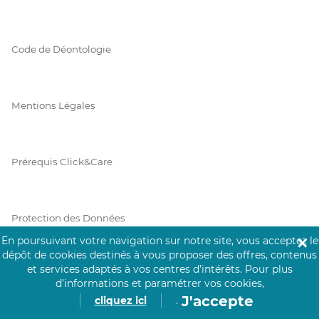
Code de Déontologie
Mentions Légales
Prérequis Click&Care
Protection des Données
En poursuivant votre navigation sur notre site, vous acceptez le
✕
dépôt de cookies destinés à vous proposer des offres, contenus
et services adaptés à vos centres d’intérêts.
Pour plus
Vie Privée
d’informations et paramétrer vos cookies,
J'accepte
cliquez ici
.