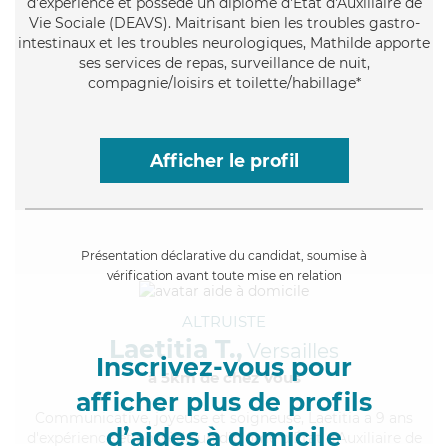
d'expérience et possède un diplôme d'État d'Auxiliaire de
Vie Sociale (DEAVS). Maitrisant bien les troubles gastro-
intestinaux et les troubles neurologiques, Mathilde apporte
ses services de repas, surveillance de nuit,
compagnie/loisirs et toilette/habillage*
Afficher le profil
Présentation déclarative du candidat, soumise à
vérification avant toute mise en relation
ALTRUISTE
Laetitia T.,
Versailles
Inscrivez-vous pour
à 5km de chez Vous
afficher plus de profils
Communicative
, joyeuse et soigneuse, Laetitia a 9 ans
d’aides à domicile
d'expérience et possède un diplôme d'État d'Auxiliaire de