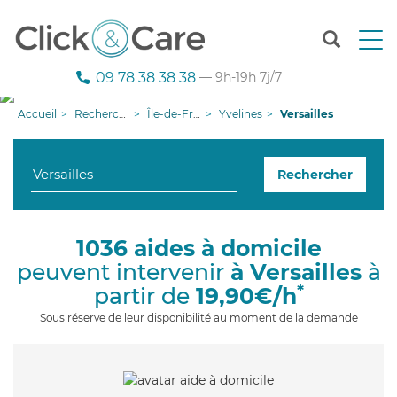
T
o
g
09 78 38 38 38
— 9h-19h 7j/7
g
l
Accueil
Recherche aide à domicile
Île-de-France
Yvelines
Versailles
e
n
a
Rechercher
v
i
g
a
1036 aides à domicile
t
peuvent intervenir
à Versailles
à
i
o
*
partir de
19,90€/h
n
Sous réserve de leur disponibilité au moment de la demande