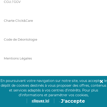
CGU / GGV
Charte Click&Care
Code de Déontologie
Mentions Légales
Prérequis Click&Care
En poursuivant votre navigation sur notre site, vous acceptez le
✕
dépôt de cookies destinés à vous proposer des offres, contenus
et services adaptés à vos centres d’intérêts.
Pour plus
d’informations et paramétrer vos cookies,
Protection des Données
J'accepte
cliquez ici
.