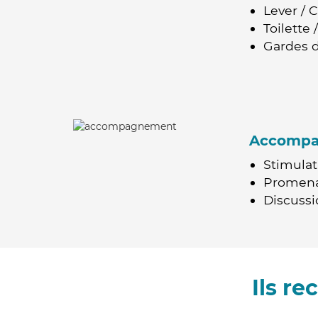
Lever / 
Toilette
Gardes d
Accomp
Stimulat
Promen
Discussio
Ils r