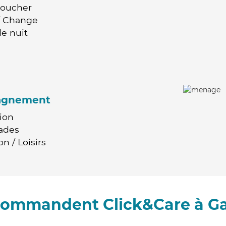
Coucher
 / Change
e nuit
agnement
ion
ades
n / Loisirs
ecommandent Click&Care à G