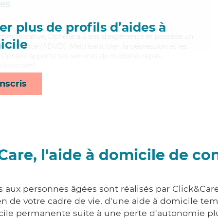
es
r plus de profils d’aides à
ommunicative, Ophélie a 5 ans d'expérience et possède un
cile
épendance (ADVD). Maitrisant bien la dépression et les
, Ophélie apporte ses services de mobilité, repas,
/livraison*
nscris
Care, l'aide à domicile de co
s aux personnes âgées sont réalisés par Click&Car
 de votre cadre de vie, d'une aide à domicile tem
cile permanente suite à une perte d'autonomie pl