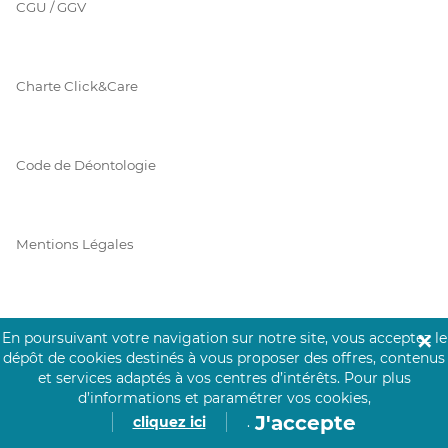
CGU / GGV
Charte Click&Care
Code de Déontologie
Mentions Légales
Prérequis Click&Care
En poursuivant votre navigation sur notre site, vous acceptez le
✕
dépôt de cookies destinés à vous proposer des offres, contenus
et services adaptés à vos centres d’intérêts.
Pour plus
d’informations et paramétrer vos cookies,
Protection des Données
J'accepte
cliquez ici
.