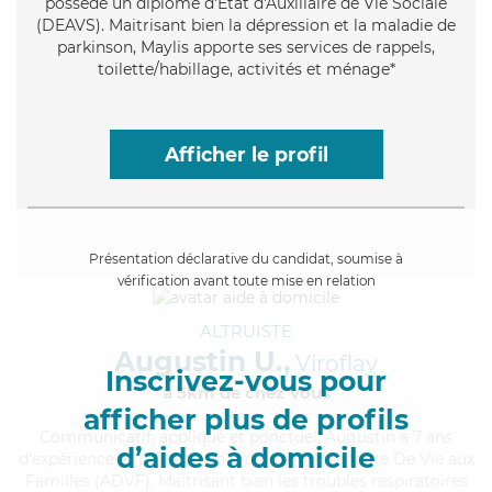
possède un diplôme d'État d'Auxiliaire de Vie Sociale
(DEAVS). Maitrisant bien la dépression et la maladie de
parkinson, Maylis apporte ses services de rappels,
toilette/habillage, activités et ménage*
Afficher le profil
Présentation déclarative du candidat, soumise à
vérification avant toute mise en relation
ALTRUISTE
Augustin U.,
Viroflay
Inscrivez-vous pour
à 5km de chez Vous
afficher plus de profils
Communicatif
, appliqué et ponctuel, Augustin a 7 ans
d’aides à domicile
d'expérience et possède un diplôme d'Assistante De Vie aux
Familles (ADVF). Maitrisant bien les troubles respiratoires