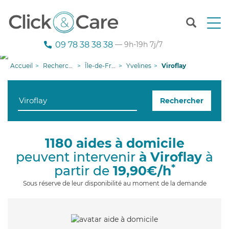
T
o
g
09 78 38 38 38
— 9h-19h 7j/7
g
l
Accueil
Recherche aide à domicile
Île-de-France
Yvelines
Viroflay
e
n
a
Rechercher
v
i
g
a
1180 aides à domicile
t
peuvent intervenir
à Viroflay
à
i
o
*
partir de
19,90€/h
n
Sous réserve de leur disponibilité au moment de la demande