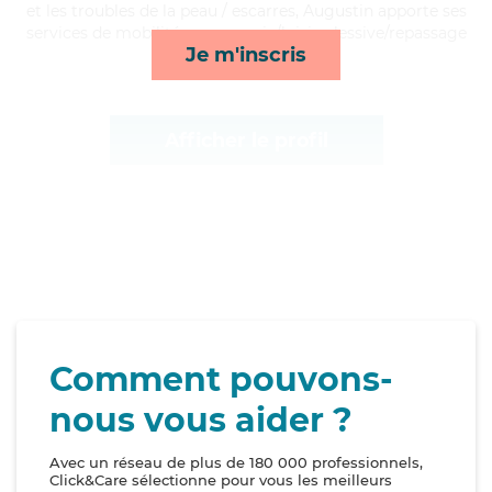
et les troubles de la peau / escarres, Augustin apporte ses
services de mobilité, compagnie/loisirs, lessive/repassage
Je m'inscris
et ménage*
Afficher le profil
Comment pouvons-
nous vous aider ?
Avec un réseau de plus de 180 000 professionnels,
Click&Care sélectionne pour vous les meilleurs