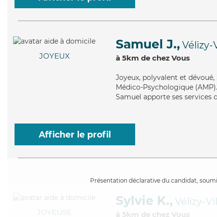
Samuel J.,
Vélizy-
JOYEUX
à 5km de chez Vous
Joyeux
, polyvalent et dévoué
Médico-Psychologique (AMP). Ma
Samuel apporte ses services de
Afficher le profil
Présentation déclarative du candidat, soumis
Sylvie K.,
Vélizy-V
JOYEUSE
à 5km de chez Vous