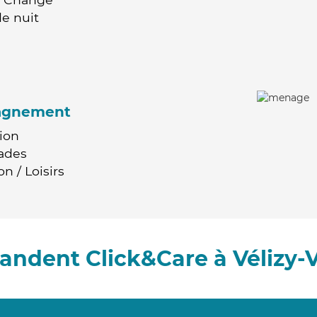
e nuit
agnement
ion
ades
n / Loisirs
andent Click&Care à Vélizy-V