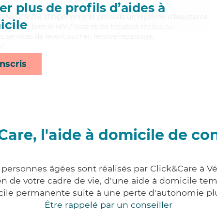
r plus de profils d’aides à
 Sylvie a 9 ans d'expérience et possède un diplôme d'Assistante
cile
itrisant bien le HIV / Sida et les troubles rénaux ou
s services de lever/coucher, lessive/repassage,
s*
nscris
Care, l'aide à domicile de co
 personnes âgées sont réalisés par Click&Care à Vél
 de votre cadre de vie, d'une aide à domicile tem
cile permanente suite à une perte d'autonomie pl
Être rappelé par un conseiller