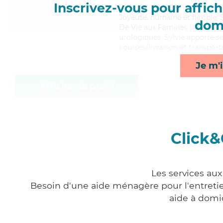
Inscrivez-vous pour affiche
Joyeuse
, humaine et flexible,
domi
De Vie aux Familles (ADVF). Ma
urologiques, Sylvie apporte se
courses/livraison et transport
Je m'i
Afficher le profil
Click&
Les services aux
Besoin d'une aide ménagère pour l'entretien
aide à domi