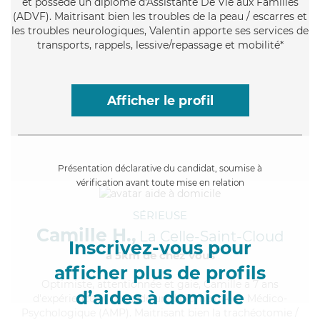
et possède un diplôme d'Assistante De Vie aux Familles
(ADVF). Maitrisant bien les troubles de la peau / escarres et
les troubles neurologiques, Valentin apporte ses services de
transports, rappels, lessive/repassage et mobilité*
Afficher le profil
Présentation déclarative du candidat, soumise à
vérification avant toute mise en relation
SÉRIEUSE
Camille H.,
La Celle-Saint-Cloud
Inscrivez-vous pour
à 5km de chez Vous
afficher plus de profils
Optimiste
, attentionnée et gaie, Camille a 7 ans
d’aides à domicile
d'expérience et possède un diplôme d'Aide Médico-
Psychologique (AMP). Maitrisant bien la trachéotomie /