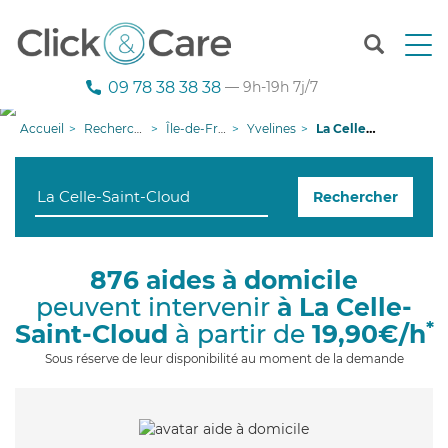
T
o
g
09 78 38 38 38
— 9h-19h 7j/7
g
l
Accueil
Recherche aide à domicile
Île-de-France
Yvelines
La Celle-Saint-Cloud
e
n
a
Rechercher
v
i
g
a
876 aides à domicile
t
peuvent intervenir
à La Celle-
i
o
*
Saint-Cloud
à partir de
19,90€/h
n
Sous réserve de leur disponibilité au moment de la demande