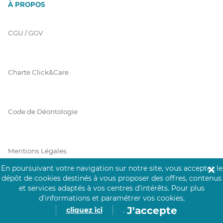
À PROPOS
CGU / GGV
Charte Click&Care
Code de Déontologie
Mentions Légales
En poursuivant votre navigation sur notre site, vous acceptez le
✕
dépôt de cookies destinés à vous proposer des offres, contenus
et services adaptés à vos centres d’intérêts.
Pour plus
Prérequis Click&Care
d’informations et paramétrer vos cookies,
J'accepte
cliquez ici
.