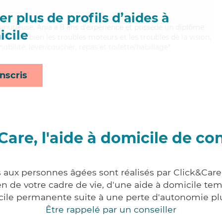
r plus de profils d’aides à
inutieuse, Ania a 8 ans d'expérience et possède un diplôme
cile
itrisant bien les troubles moteurs et les troubles de la vision,
obilité, lever/coucher, repas et toilette/habillage*
nscris
Care, l'aide à domicile de co
s aux personnes âgées sont réalisés par Click&Care
 de votre cadre de vie, d'une aide à domicile tem
cile permanente suite à une perte d'autonomie pl
Être rappelé par un conseiller