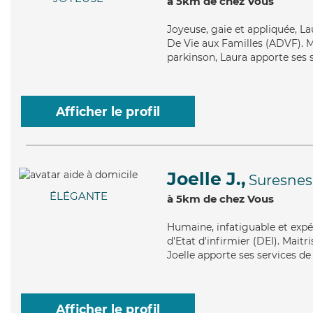
à 5km de chez Vous
Joyeuse
, gaie et appliquée, L
De Vie aux Familles (ADVF). M
parkinson, Laura apporte ses s
Afficher le profil
Joelle J.,
Suresnes
ÉLÉGANTE
à 5km de chez Vous
Humaine
, infatiguable et ex
d'Etat d'infirmier (DEI). Maitr
Joelle apporte ses services de
Afficher le profil