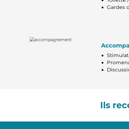
Gardes d
Accomp
Stimulat
Promen
Discussio
Ils r