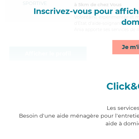
SPORTIVE
à 5km de chez Vous
Inscrivez-vous pour affiche
Volontaire
, expérimentée et m
domi
d'Etat d'aide-soignant (AS). Ma
Ania apporte ses services de m
Je m'i
Afficher le profil
Click&
Les service
Besoin d'une aide ménagère pour l'entretien
aide à domi