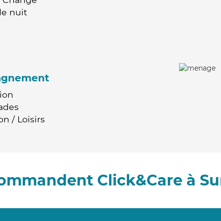
e nuit
agnement
ion
ades
n / Loisirs
ecommandent Click&Care à Su