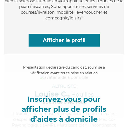
bien la sclérose latérale amyotrophique et les troubles de la
peau / escarres, Sofia apporte ses services de
courses/livraison, mobilité, lever/coucher et
compagnie/loisirs*
Afficher le profil
Présentation déclarative du candidat, soumise à
vérification avant toute mise en relation
ALTRUISTE
Louise C.,
Houilles
Inscrivez-vous pour
à 5km de chez Vous
afficher plus de profils
Flexible
, chaleureuse et polyvalente, Louise a 14 ans
d’aides à domicile
d'expérience et possède un diplôme d'Aide Médico-
Psychologique (AMP). Maitrisant bien l'incontinence