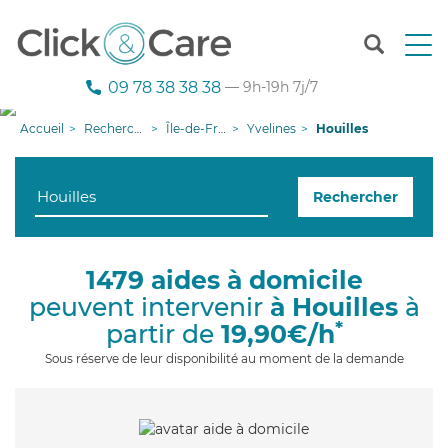
T
o
g
09 78 38 38 38
— 9h-19h 7j/7
g
l
Accueil
Recherche aide à domicile
Île-de-France
Yvelines
Houilles
e
n
a
Rechercher
v
i
g
a
1479 aides à domicile
t
peuvent intervenir
à Houilles
à
i
o
*
partir de
19,90€/h
n
Sous réserve de leur disponibilité au moment de la demande