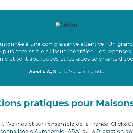
fusionnée à une complaisance attentive . Un grand 
e plus admissible à l'issue identifiée. Les réponse
ie et sont appliquées et les aides soignants dispon
Aurélie A.
, 81 ans, Maisons-Laffitte
ions pratiques pour Maisons
nt Yvelines et sur l'ensemble de la France, Cli
ersonnalisée d'Autonomie (APA)
ou la
Prestation d