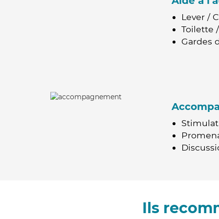
Aide à l
Lever / 
Toilette
Gardes d
Accomp
Stimulat
Promen
Discussio
Ils recom