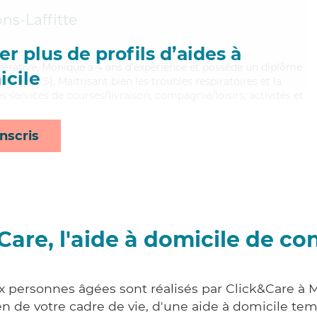
ns-Laffitte
r plus de profils d’aides à
oopérative, Monique a 4 ans d'expérience et possède un diplôme
cile
ale (DEAVS). Maitrisant bien les troubles respiratoires et la
services de courses/livraison, compagnie/loisirs, activités et
nscris
Care, l'aide à domicile de co
x personnes âgées sont réalisés par Click&Care à M
 de votre cadre de vie, d'une aide à domicile tem