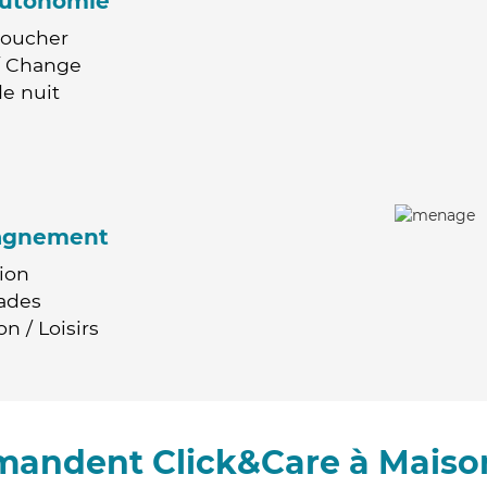
'autonomie
Coucher
 / Change
e nuit
agnement
ion
ades
n / Loisirs
mandent Click&Care à Maison