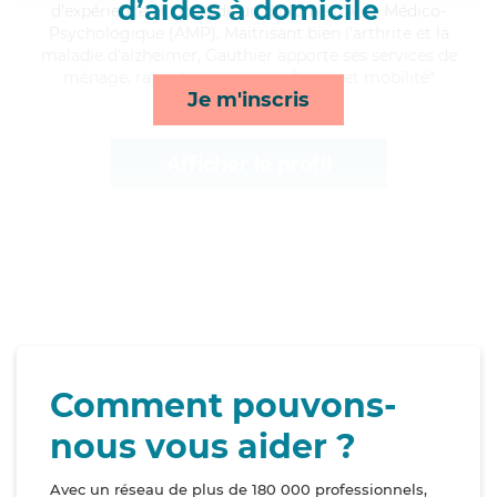
d’aides à domicile
d'expérience et possède un diplôme d'Aide Médico-
Psychologique (AMP). Maitrisant bien l'arthrite et la
maladie d'alzheimer, Gauthier apporte ses services de
ménage, rappels, compagnie/loisirs et mobilité*
Je m'inscris
Afficher le profil
Comment pouvons-
nous vous aider ?
Avec un réseau de plus de 180 000 professionnels,