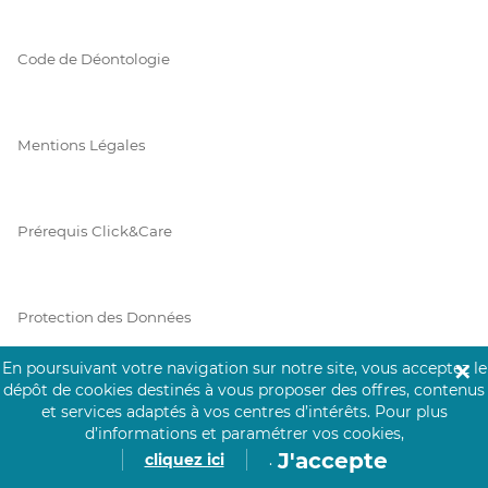
Code de Déontologie
Mentions Légales
Prérequis Click&Care
Protection des Données
En poursuivant votre navigation sur notre site, vous acceptez le
✕
dépôt de cookies destinés à vous proposer des offres, contenus
Vie Privée
et services adaptés à vos centres d’intérêts.
Pour plus
d’informations et paramétrer vos cookies,
J'accepte
cliquez ici
.