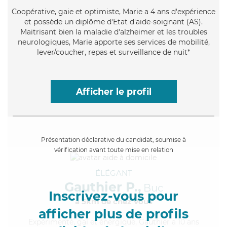
Coopérative
, gaie et optimiste, Marie a 4 ans d'expérience
et possède un diplôme d'Etat d'aide-soignant (AS).
Maitrisant bien la maladie d'alzheimer et les troubles
neurologiques, Marie apporte ses services de mobilité,
lever/coucher, repas et surveillance de nuit*
Afficher le profil
Présentation déclarative du candidat, soumise à
vérification avant toute mise en relation
ÉLÉGANT
Gauthier P.,
Buc
Inscrivez-vous pour
à 5km de chez Vous
afficher plus de profils
Expérimenté
, gai et énergique, Gauthier a 10 ans