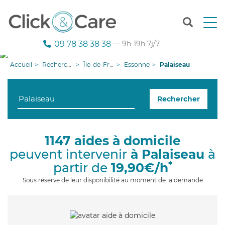
T
o
g
09 78 38 38 38
— 9h-19h 7j/7
g
l
Accueil
Recherche aide à domicile
Île-de-France
Essonne
Palaiseau
e
n
a
Rechercher
v
i
g
a
1147 aides à domicile
t
peuvent intervenir
à Palaiseau
à
i
o
*
partir de
19,90€/h
n
Sous réserve de leur disponibilité au moment de la demande