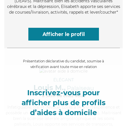
(DEAVS). Maitrisant bien les accidents vasculaires
cérébraux et la dépression, Elisabeth apporte ses services
de courses/livraison, activités, rappels et lever/coucher*
Afficher le profil
Présentation déclarative du candidat, soumise à
vérification avant toute mise en relation
ÉLÉGANT
Louis M.,
Palaiseau
Inscrivez-vous pour
à 5km de chez Vous
afficher plus de profils
Infatiguable
, gai et dévoué, Louis a 14 ans d'expérience et
d’aides à domicile
possède un diplôme d'Etat d'aide-soignant (AS). Maitrisant
bien la sclérose latérale amyotrophique et les soins
palliatifs, Louis apporte ses services de transports,