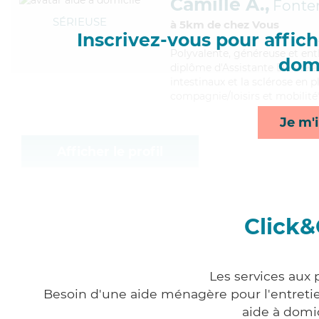
Camille A.,
Fonte
SÉRIEUSE
à 5km de chez Vous
Inscrivez-vous pour affiche
Polyvalente
, généreuse et ent
domi
diplôme d'Assistante De Vie a
intestinaux et la sclérose en 
compagnie/loisirs et mobilité
Je m'i
Afficher le profil
Click&
Les services aux
Besoin d'une aide ménagère pour l'entretien
aide à domi