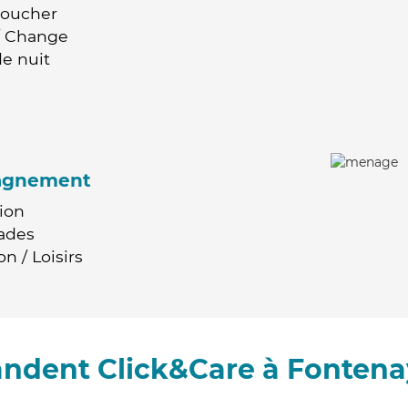
Coucher
 / Change
e nuit
agnement
ion
ades
n / Loisirs
ndent Click&Care à Fonten