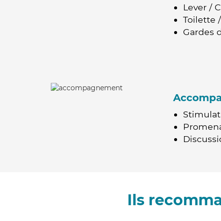
Lever / 
Toilette
Gardes d
Accomp
Stimulat
Promen
Discussio
Ils recomma