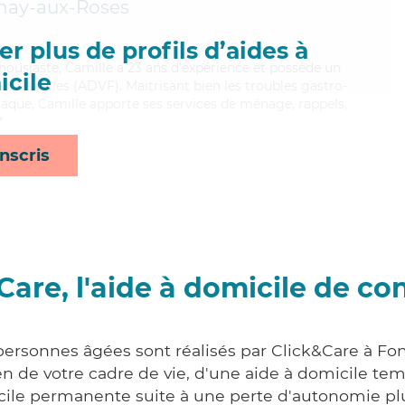
nay-aux-Roses
r plus de profils d’aides à
housiaste, Camille a 23 ans d'expérience et possède un
cile
ux Familles (ADVF). Maitrisant bien les troubles gastro-
plaque, Camille apporte ses services de ménage, rappels,
*
nscris
Care, l'aide à domicile de co
 personnes âgées sont réalisés par Click&Care à Fo
 de votre cadre de vie, d'une aide à domicile tem
cile permanente suite à une perte d'autonomie pl