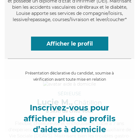
et possède un diplôme d'Etat d'infirmier (DEI). Maitrisant
bien les accidents vasculaires cérébraux et le diabète,
Louise apporte ses services de compagnie/loisirs,
lessive/repassage, courses/livraison et lever/coucher*
Afficher le profil
Présentation déclarative du candidat, soumise à
vérification avant toute mise en relation
SÉRIEUSE
Lucie M.,
Châtillon
Inscrivez-vous pour
à 5km de chez Vous
afficher plus de profils
Flexible
, chaleureuse et enthousiaste, Lucie a 7 ans
d’aides à domicile
d'expérience et possède un diplôme d'État d'Auxiliaire de
Vie Sociale (DEAVS). Maitrisant bien les troubles gastro-