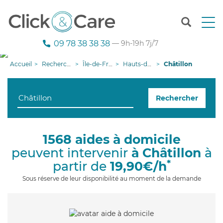
T
o
g
09 78 38 38 38
— 9h-19h 7j/7
g
l
Accueil
Recherche aide à domicile
Île-de-France
Hauts-de-Seine
Châtillon
e
n
a
Rechercher
v
i
g
a
1568 aides à domicile
t
peuvent intervenir
à Châtillon
à
i
o
*
partir de
19,90€/h
n
Sous réserve de leur disponibilité au moment de la demande