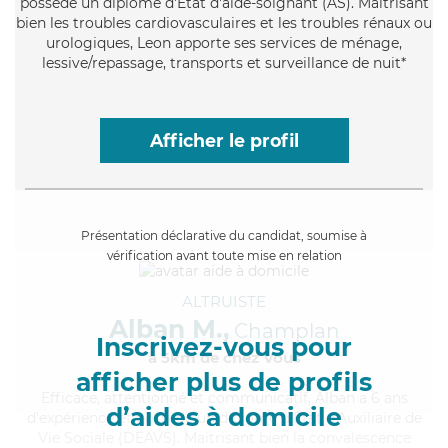
possède un diplôme d'Etat d'aide-soignant (AS). Maitrisant
bien les troubles cardiovasculaires et les troubles rénaux ou
urologiques, Leon apporte ses services de ménage,
lessive/repassage, transports et surveillance de nuit*
Afficher le profil
Présentation déclarative du candidat, soumise à
vérification avant toute mise en relation
ALTRUISTE
Alban M.,
Champlan
Inscrivez-vous pour
à 5km de chez Vous
afficher plus de profils
Efficace
, attentionné et communicatif, Alban a 6 ans
d’aides à domicile
d'expérience et possède un diplôme d'État d'Auxiliaire de
Vie Sociale (DEAVS). Maitrisant bien la convalescence