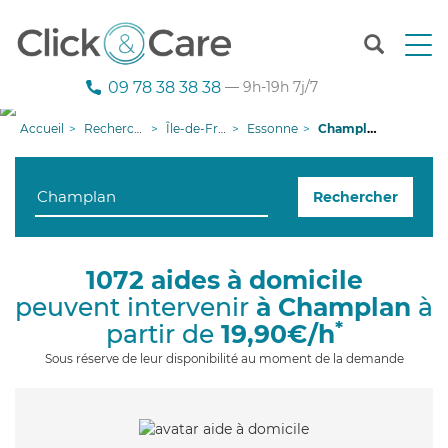
T
o
g
09 78 38 38 38
— 9h-19h 7j/7
g
l
Accueil
Recherche aide à domicile
Île-de-France
Essonne
Champlan
e
n
a
Rechercher
v
i
g
a
1072 aides à domicile
t
peuvent intervenir
à Champlan
à
i
o
*
partir de
19,90€/h
n
Sous réserve de leur disponibilité au moment de la demande