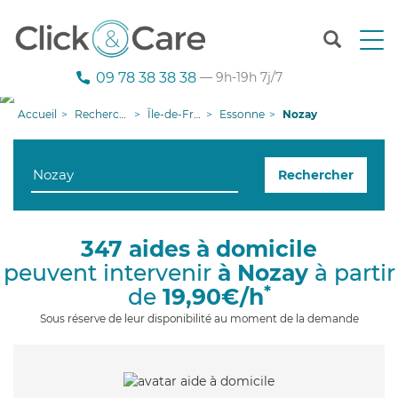
T
o
g
09 78 38 38 38
— 9h-19h 7j/7
g
l
Accueil
Recherche aide à domicile
Île-de-France
Essonne
Nozay
e
n
a
Rechercher
v
i
g
a
347 aides à domicile
t
peuvent intervenir
à Nozay
à partir
i
o
*
de
19,90€/h
n
Sous réserve de leur disponibilité au moment de la demande