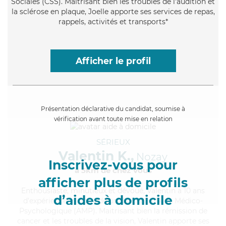
Sociales (CSS). Maitrisant bien les troubles de l'audition et
la sclérose en plaque, Joelle apporte ses services de repas,
rappels, activités et transports*
Afficher le profil
Présentation déclarative du candidat, soumise à
vérification avant toute mise en relation
SÉRIEUX
Valentin K.,
Nozay
Inscrivez-vous pour
à 5km de chez Vous
afficher plus de profils
Enthousiaste
, minutieux et dévoué, Valentin a 10 ans
d’aides à domicile
d'expérience et possède un diplôme d'Aide Médico-
Psychologique (AMP). Maitrisant bien la rémission de
cancer et les troubles de la vision, Valentin apporte ses