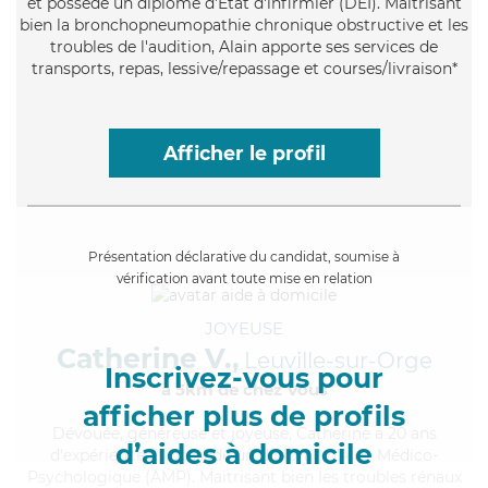
et possède un diplôme d'Etat d'infirmier (DEI). Maitrisant
bien la bronchopneumopathie chronique obstructive et les
troubles de l'audition, Alain apporte ses services de
transports, repas, lessive/repassage et courses/livraison*
Afficher le profil
Présentation déclarative du candidat, soumise à
vérification avant toute mise en relation
JOYEUSE
Catherine V.,
Leuville-sur-Orge
Inscrivez-vous pour
à 5km de chez Vous
afficher plus de profils
Dévouée
, généreuse et joyeuse, Catherine a 20 ans
d’aides à domicile
d'expérience et possède un diplôme d'Aide Médico-
Psychologique (AMP). Maitrisant bien les troubles rénaux