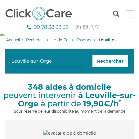
T
o
g
09 78 38 38 38
— 9h-19h 7j/7
g
l
Accueil
Recherche aide à domicile
Île-de-France
Essonne
Leuville-sur-Orge
e
n
a
Rechercher
v
i
g
a
348 aides à domicile
t
peuvent intervenir
à Leuville-sur-
i
o
*
Orge
à partir de
19,90€/h
n
Sous réserve de leur disponibilité au moment de la demande