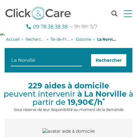
T
o
g
09 78 38 38 38
— 9h-19h 7j/7
g
l
Accueil
Recherche aide à domicile
Île-de-France
Essonne
La Norville
e
n
a
Rechercher
v
i
g
a
229 aides à domicile
t
peuvent intervenir
à La Norville
à
i
o
*
partir de
19,90€/h
n
Sous réserve de leur disponibilité au moment de la demande