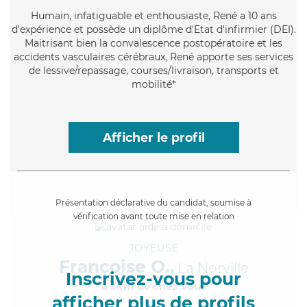
Humain
, infatiguable et enthousiaste, René a 10 ans
d'expérience et possède un diplôme d'Etat d'infirmier (DEI).
Maitrisant bien la convalescence postopératoire et les
accidents vasculaires cérébraux, René apporte ses services
de lessive/repassage, courses/livraison, transports et
mobilité*
Afficher le profil
Présentation déclarative du candidat, soumise à
vérification avant toute mise en relation
JOYEUSE
Françoise O.,
La Norville
Inscrivez-vous pour
à 5km de chez Vous
afficher plus de profils