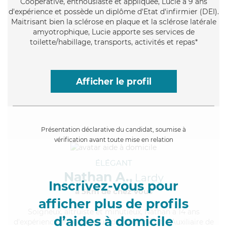
Coopérative
, enthousiaste et appliquée, Lucie a 9 ans
d'expérience et possède un diplôme d'Etat d'infirmier (DEI).
Maitrisant bien la sclérose en plaque et la sclérose latérale
amyotrophique, Lucie apporte ses services de
toilette/habillage, transports, activités et repas*
Afficher le profil
Présentation déclarative du candidat, soumise à
vérification avant toute mise en relation
ÉLÉGANT
Nathan A.,
Lardy
Inscrivez-vous pour
à 5km de chez Vous
afficher plus de profils
Soigneux
, altruiste et minutieux, Nathan a 14 ans
d’aides à domicile
d'expérience et possède un diplôme d'État d'Auxiliaire de