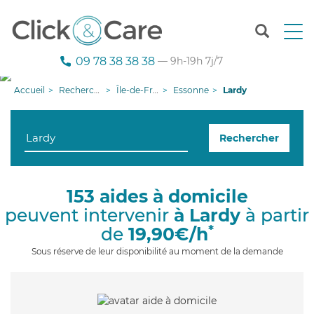
T
o
g
09 78 38 38 38
— 9h-19h 7j/7
g
l
Accueil
Recherche aide à domicile
Île-de-France
Essonne
Lardy
e
n
a
Rechercher
v
i
g
a
153 aides à domicile
t
peuvent intervenir
à Lardy
à partir
i
o
*
de
19,90€/h
n
Sous réserve de leur disponibilité au moment de la demande