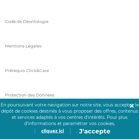
Code de Déontologie
Mentions Légales
Prérequis Click&Care
Protection des Données
En poursuivant votre navigation sur notre site, vous acceptez le
✕
dépôt de cookies destinés à vous proposer des offres, contenus
et services adaptés à vos centres d’intérêts.
Pour plus
Vie Privée
d’informations et paramétrer vos cookies,
J'accepte
cliquez ici
.