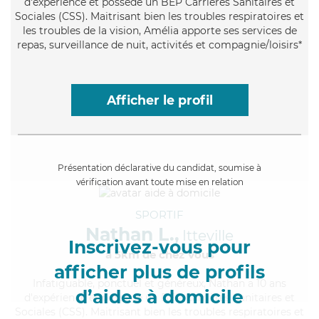
d'expérience et possède un BEP Carrières Sanitaires et
Sociales (CSS). Maitrisant bien les troubles respiratoires et
les troubles de la vision, Amélia apporte ses services de
repas, surveillance de nuit, activités et compagnie/loisirs*
Afficher le profil
Présentation déclarative du candidat, soumise à
vérification avant toute mise en relation
SPORTIF
Nathan L.,
Itteville
Inscrivez-vous pour
à 5km de chez Vous
afficher plus de profils
Infatiguable
, ponctuel et généreux, Nathan a 10 ans
d’aides à domicile
d'expérience et possède un BEP Carrières Sanitaires et
Sociales (CSS). Maitrisant bien les troubles respiratoires et