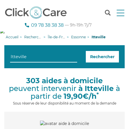
T
o
g
09 78 38 38 38
— 9h-19h 7j/7
g
l
Accueil
Recherche aide à domicile
Île-de-France
Essonne
Itteville
e
n
a
Rechercher
v
i
g
a
303 aides à domicile
t
peuvent intervenir
à Itteville
à
i
o
*
partir de
19,90€/h
n
Sous réserve de leur disponibilité au moment de la demande