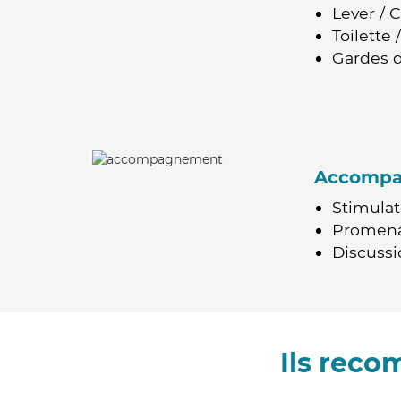
Lever / 
Toilette
Gardes d
Accomp
Stimulat
Promen
Discussio
Ils reco