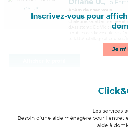
Oriane U.,
La Fert
JOYEUSE
à 5km de chez Vous
Inscrivez-vous pour affiche
Chaleureuse
, attentionnée et
domi
d'Assistante De Vie aux Famill
troubles cardiovasculaires, Or
toilette/habillage et courses/l
Je m'i
Afficher le profil
Click&
Les services a
Besoin d'une aide ménagère pour l'entretien
aide à domi