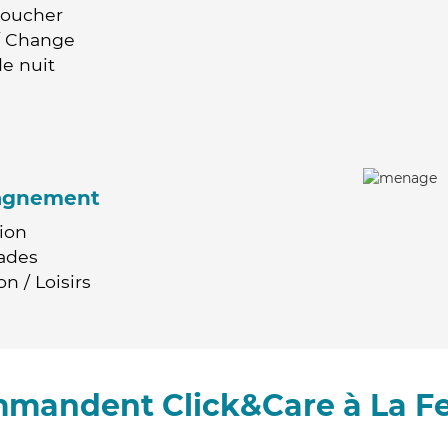
Coucher
 / Change
e nuit
agnement
ion
ades
n / Loisirs
mmandent Click&Care à La Fe