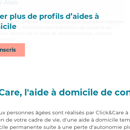
é-Alais
r plus de profils d’aides à
 impliquée, Oriane a 7 ans d'expérience et possède un diplôme
cile
es (ADVF). Maitrisant bien la rémission de cancer et les
iane apporte ses services de lessive/repassage, activités,
ivraison*
nscris
Care, l'aide à domicile de co
ux personnes âgées sont réalisés par Click&Care à 
 de votre cadre de vie, d'une aide à domicile tem
cile permanente suite à une perte d'autonomie pl