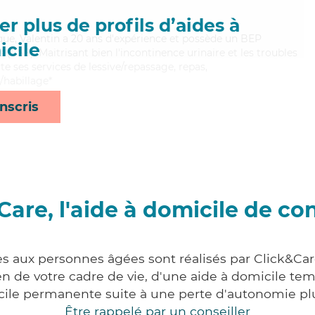
r plus de profils d’aides à
gique, Valentin a 20 ans d'expérience et possède un BEP
cile
s (CSS). Maitrisant bien l'incontinence urinaire et les troubles
e ses services de lessive/repassage, repas,
e/habillage*
nscris
Care, l'aide à domicile de co
es aux personnes âgées sont réalisés par Click&Ca
 de votre cadre de vie, d'une aide à domicile tem
cile permanente suite à une perte d'autonomie pl
Être rappelé par un conseiller