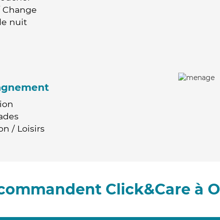
 / Change
e nuit
agnement
ion
ades
n / Loisirs
recommandent Click&Care à 