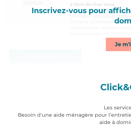
SÉRIEUX
à 5km de chez Vous
Inscrivez-vous pour affiche
Volontaire
, altruiste et éner
domi
Carrières Sanitaires et Sociale
neurologiques, Valentin apport
surveillance de nuit et toilett
Je m'i
Afficher le profil
Click&
Les servic
Besoin d'une aide ménagère pour l'entretien
aide à domi