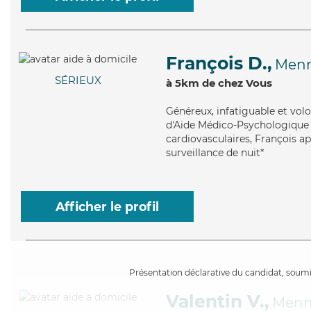
François D.,
Men
SÉRIEUX
à 5km de chez Vous
Généreux
, infatiguable et vo
d'Aide Médico-Psychologique (
cardiovasculaires, François app
surveillance de nuit*
Afficher le profil
Présentation déclarative du candidat, soumis
Valentin V.,
Menn