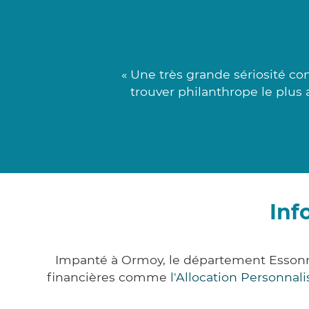
« Une très grande sériosité co
trouver philanthrope le plus a
Inf
Impanté à Ormoy, le département Essonn
financières comme
l'Allocation Personna