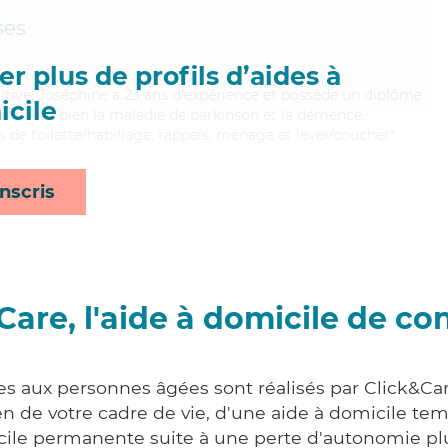
ses
r plus de profils d’aides à
uitive, Joséphine a 23 ans d'expérience et possède un diplôme
cile
aitrisant bien la maladie de parkinson et la démence,
 de toilette/habillage, rappels, ménage et lever/coucher*
nscris
Care, l'aide à domicile de co
es aux personnes âgées sont réalisés par Click&Car
 de votre cadre de vie, d'une aide à domicile tem
cile permanente suite à une perte d'autonomie pl