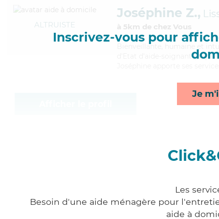
Joséphine Z.,
Lis
ALTRUISTE
à 5km de chez Vous
Inscrivez-vous pour affiche
Bienveillante
, humaine et int
domi
d'Etat d'aide-soignant (AS). M
Joséphine apporte ses services
Je m'i
Afficher le profil
Click&
Les servic
Besoin d'une aide ménagère pour l'entretien
aide à domi