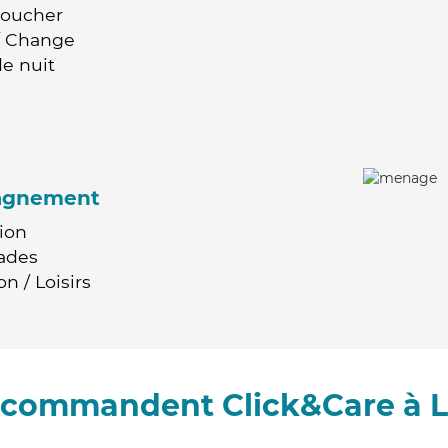
Coucher
 / Change
e nuit
agnement
ion
ades
n / Loisirs
recommandent Click&Care à L