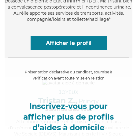
possède un diplôme d'Etat d'infirmier (DEI). Maitrisant bien
la convalescence postopératoire et l'incontinence urinaire,
Aurélie apporte ses services de transports, activités,
compagnie/loisirs et toilette/habillage*
Afficher le profil
Présentation déclarative du candidat, soumise à
vérification avant toute mise en relation
JOYEUX
Tristan Z.,
Pringy
Inscrivez-vous pour
à 5km de chez Vous
afficher plus de profils
Attentionné
, impliqué et altruiste, Tristan a 11 ans
d’aides à domicile
d'expérience et possède un diplôme d'État d'Auxiliaire de
Vie Sociale (DEAVS). Maitrisant bien le HIV / Sida et