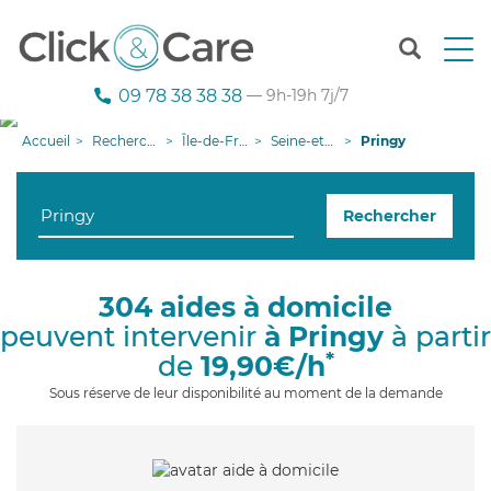
T
o
g
09 78 38 38 38
— 9h-19h 7j/7
g
l
Accueil
Recherche aide à domicile
Île-de-France
Seine-et-Marne
Pringy
e
n
a
Rechercher
v
i
g
a
304 aides à domicile
t
peuvent intervenir
à Pringy
à partir
i
o
*
de
19,90€/h
n
Sous réserve de leur disponibilité au moment de la demande