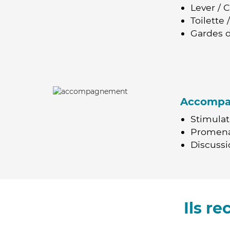
Lever / 
Toilette
Gardes d
Accomp
Stimulat
Promen
Discussio
Ils r