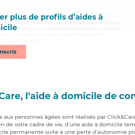
r plus de profils d’aides à
tieuse, Sofia a 18 ans d'expérience et possède un diplôme
cile
 (AMP). Maitrisant bien la bronchopneumopathie chronique
teurs, Sofia apporte ses services de lever/coucher,
/habillage et ménage*
nscris
Care, l'aide à domicile de co
es aux personnes âgées sont réalisés par Click&Care
 de votre cadre de vie, d'une aide à domicile tem
cile permanente suite à une perte d'autonomie pl