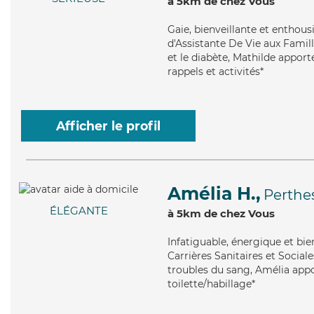
à 5km de chez Vous
Gaie
, bienveillante et enthou
d'Assistante De Vie aux Famil
et le diabète, Mathilde apporte
rappels et activités*
Afficher le profil
Amélia H.,
Perthe
ÉLÉGANTE
à 5km de chez Vous
Infatiguable
, énergique et bi
Carrières Sanitaires et Sociale
troubles du sang, Amélia appor
toilette/habillage*