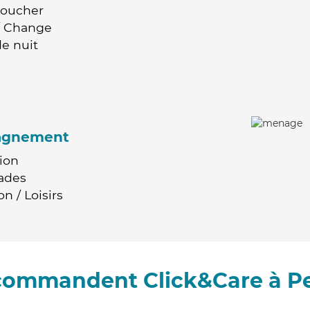
Coucher
 / Change
e nuit
agnement
ion
ades
n / Loisirs
ecommandent Click&Care à P