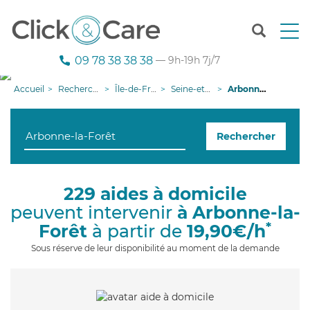
T
o
g
09 78 38 38 38
— 9h-19h 7j/7
g
l
Accueil
Recherche aide à domicile
Île-de-France
Seine-et-Marne
Arbonne-la-Forêt
e
n
a
Rechercher
v
i
g
a
229 aides à domicile
t
peuvent intervenir
à Arbonne-la-
i
o
*
Forêt
à partir de
19,90€/h
n
Sous réserve de leur disponibilité au moment de la demande