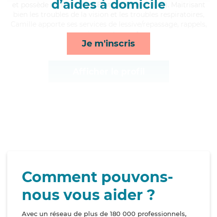
d’aides à domicile
et possède un diplôme d'Etat d'infirmier (DEI). Maitrisant
bien les troubles de la vision et les troubles respiratoires,
Camille apporte ses services de lessive/repassage, rappels,
ménage et repas*
Je m'inscris
Afficher le profil
Comment pouvons-
nous vous aider ?
Avec un réseau de plus de 180 000 professionnels,