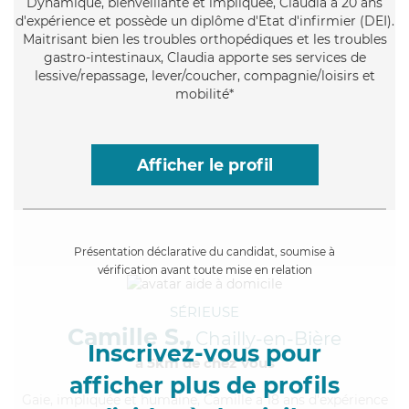
Dynamique
, bienveillante et impliquée, Claudia a 20 ans
d'expérience et possède un diplôme d'Etat d'infirmier (DEI).
Maitrisant bien les troubles orthopédiques et les troubles
gastro-intestinaux, Claudia apporte ses services de
lessive/repassage, lever/coucher, compagnie/loisirs et
mobilité*
Afficher le profil
Présentation déclarative du candidat, soumise à
vérification avant toute mise en relation
SÉRIEUSE
Camille S.,
Chailly-en-Bière
Inscrivez-vous pour
à 5km de chez Vous
afficher plus de profils
Gaie
, impliquée et humaine, Camille a 18 ans d'expérience