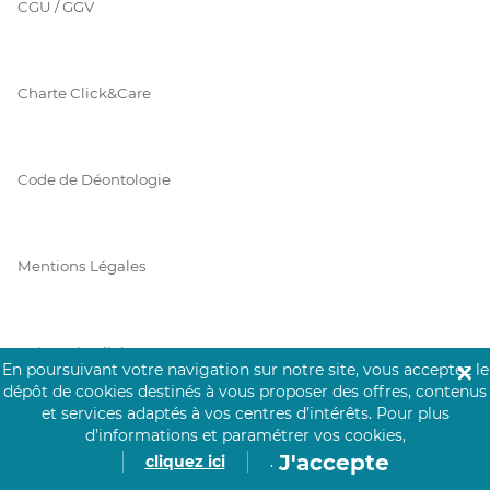
CGU / GGV
Charte Click&Care
Code de Déontologie
Mentions Légales
Prérequis Click&Care
En poursuivant votre navigation sur notre site, vous acceptez le
✕
dépôt de cookies destinés à vous proposer des offres, contenus
et services adaptés à vos centres d’intérêts.
Pour plus
d’informations et paramétrer vos cookies,
Protection des Données
J'accepte
cliquez ici
.