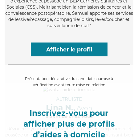
d'expérience et possède un BEP Carrières Sanitaires et
Sociales (CSS). Maitrisant bien la rémission de cancer et la
convalescence postopératoire, Samuel apporte ses services
de lessive/repassage, compagnie/loisirs, lever/coucher et
surveillance de nuit*
Afficher le profil
Présentation déclarative du candidat, soumise à
vérification avant toute mise en relation
ALTRUISTE
Lina N.,
Avon
Inscrivez-vous pour
à 5km de chez Vous
afficher plus de profils
Dévouée
, dynamique et fiable, Lina a 8 ans d'expérience et
d’aides à domicile
possède un diplôme d'Etat d'infirmier (DEI). Maitrisant bien