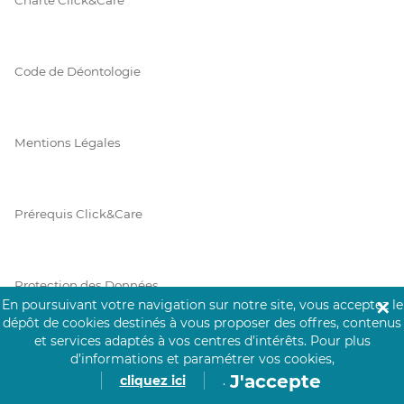
Code de Déontologie
Mentions Légales
Prérequis Click&Care
Protection des Données
En poursuivant votre navigation sur notre site, vous acceptez le
✕
dépôt de cookies destinés à vous proposer des offres, contenus
et services adaptés à vos centres d’intérêts.
Pour plus
Vie Privée
d’informations et paramétrer vos cookies,
J'accepte
cliquez ici
.