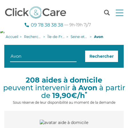
T
o
g
09 78 38 38 38
— 9h-19h 7j/7
g
l
Accueil
Recherche aide à domicile
Île-de-France
Seine-et-Marne
Avon
e
n
a
Rechercher
v
i
g
a
208 aides à domicile
t
peuvent intervenir
à Avon
à partir
i
o
*
de
19,90€/h
n
Sous réserve de leur disponibilité au moment de la demande