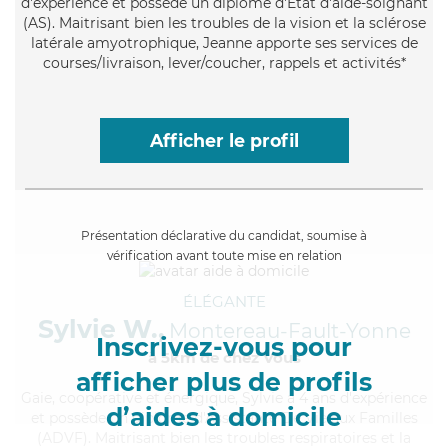
d'expérience et possède un diplôme d'Etat d'aide-soignant
(AS). Maitrisant bien les troubles de la vision et la sclérose
latérale amyotrophique, Jeanne apporte ses services de
courses/livraison, lever/coucher, rappels et activités*
Afficher le profil
Présentation déclarative du candidat, soumise à
vérification avant toute mise en relation
ÉLÉGANTE
Sylvie W.,
Montereau-Fault-Yonne
Inscrivez-vous pour
à 5km de chez Vous
afficher plus de profils
Gaie
, coopérative et énergique, Sylvie a 4 ans d'expérience
d’aides à domicile
et possède un diplôme d'Assistante De Vie aux Familles
(ADVF). Maitrisant bien les troubles respiratoires et la