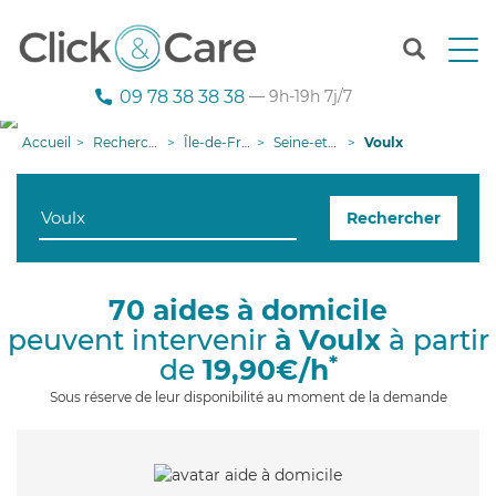
T
o
g
09 78 38 38 38
— 9h-19h 7j/7
g
l
Accueil
Recherche aide à domicile
Île-de-France
Seine-et-Marne
Voulx
e
n
a
Rechercher
v
i
g
a
70 aides à domicile
t
peuvent intervenir
à Voulx
à partir
i
o
*
de
19,90€/h
n
Sous réserve de leur disponibilité au moment de la demande