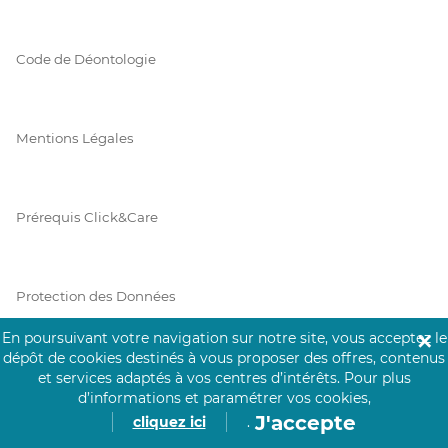
Code de Déontologie
Mentions Légales
Prérequis Click&Care
Protection des Données
En poursuivant votre navigation sur notre site, vous acceptez le
✕
dépôt de cookies destinés à vous proposer des offres, contenus
Vie Privée
et services adaptés à vos centres d’intérêts.
Pour plus
d’informations et paramétrer vos cookies,
J'accepte
cliquez ici
.