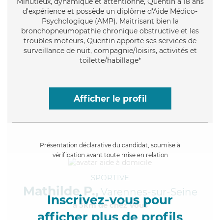
Minutieux
, dynamique et attentionné, Quentin a 18 ans
d'expérience et possède un diplôme d'Aide Médico-
Psychologique (AMP). Maitrisant bien la
bronchopneumopathie chronique obstructive et les
troubles moteurs, Quentin apporte ses services de
surveillance de nuit, compagnie/loisirs, activités et
toilette/habillage*
Afficher le profil
Présentation déclarative du candidat, soumise à
vérification avant toute mise en relation
SPORTIVE
Mathilde P.,
Varennes-sur-Seine
Inscrivez-vous pour
à 5km de chez Vous
afficher plus de profils