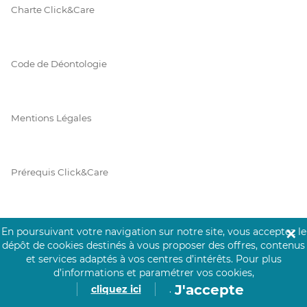
Charte Click&Care
Code de Déontologie
Mentions Légales
Prérequis Click&Care
Protection des Données
En poursuivant votre navigation sur notre site, vous acceptez le
✕
dépôt de cookies destinés à vous proposer des offres, contenus
et services adaptés à vos centres d’intérêts.
Pour plus
d’informations et paramétrer vos cookies,
Vie Privée
J'accepte
cliquez ici
.