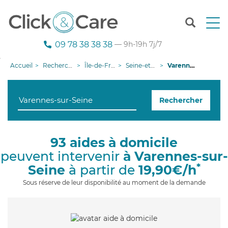
T
o
g
09 78 38 38 38
— 9h-19h 7j/7
g
l
Accueil
Recherche aide à domicile
Île-de-France
Seine-et-Marne
Varennes-sur-Seine
e
n
a
Rechercher
v
i
g
a
93 aides à domicile
t
peuvent intervenir
à Varennes-sur-
i
o
*
Seine
à partir de
19,90€/h
n
Sous réserve de leur disponibilité au moment de la demande