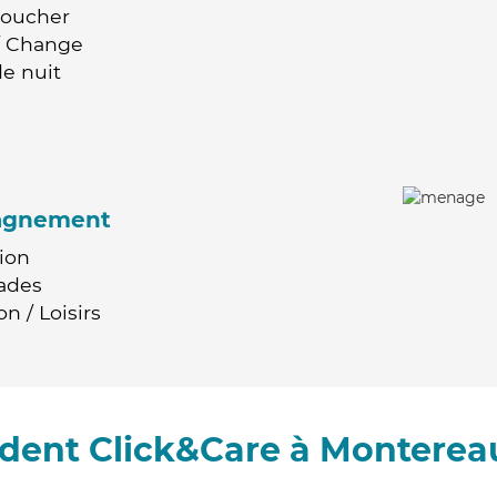
Coucher
 / Change
e nuit
agnement
ion
ades
n / Loisirs
dent Click&Care à Monterea