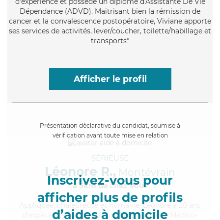
d'expérience et possède un diplôme d'Assistante De Vie
Dépendance (ADVD). Maitrisant bien la rémission de
cancer et la convalescence postopératoire, Viviane apporte
ses services de activités, lever/coucher, toilette/habillage et
transports*
Afficher le profil
Présentation déclarative du candidat, soumise à
vérification avant toute mise en relation
SÉRIEUSE
Léonore R.,
Montévrain
Inscrivez-vous pour
à 5km de chez Vous
afficher plus de profils
Appliquée
, chaleureuse et humaine, Léonore a 20 ans
d’aides à domicile
d'expérience et possède un diplôme d'Aide Médico-