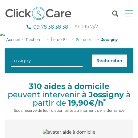
T
o
g
09 78 38 38 38
— 9h-19h 7j/7
g
l
Accueil
Recherche aide à domicile
Île-de-France
Seine-et-Marne
Jossigny
e
n
a
Rechercher
v
i
g
a
310 aides à domicile
t
peuvent intervenir
à Jossigny
à
i
o
*
partir de
19,90€/h
n
Sous réserve de leur disponibilité au moment de la demande