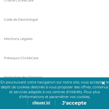
Charte Click&Care
Code de Déontologie
Mentions Légales
Prérequis Click&Care
Protection des Données
En poursuivant votre navigation sur notre site, vous acceptez le
✕
dépôt de cookies destinés à vous proposer des offres, contenus
et services adaptés à vos centres d’intérêts.
Pour plus
Vie Privée
d’informations et paramétrer vos cookies,
J'accepte
cliquez ici
.