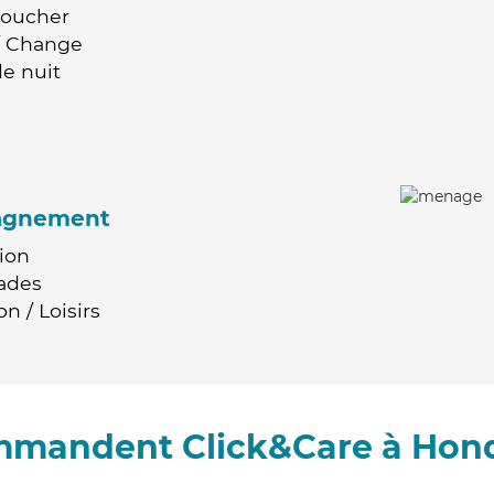
Coucher
 / Change
e nuit
agnement
ion
ades
n / Loisirs
ommandent Click&Care à Honde