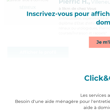
Pierric H.,
Villene
SÉRIEUX
à 5km de chez Vous
Inscrivez-vous pour affiche
Enthousiaste
, expérimenté et 
domi
diplôme d'Etat d'infirmier (DEI
rénaux ou urologiques, Pierric
courses/livraison et rappels*
Je m'i
Afficher le profil
Click&
Les services 
Besoin d'une aide ménagère pour l'entretien
aide à domi