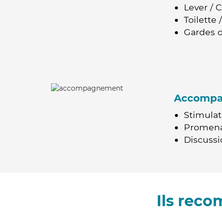
Lever / 
Toilette
Gardes d
Accomp
Stimulat
Promen
Discussio
Ils rec