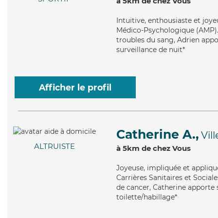
à 5km de chez Vous
Intuitive
, enthousiaste et joy
Médico-Psychologique (AMP). M
troubles du sang, Adrien appor
surveillance de nuit*
Afficher le profil
Catherine A.,
Vil
ALTRUISTE
à 5km de chez Vous
Joyeuse
, impliquée et appliq
Carrières Sanitaires et Sociale
de cancer, Catherine apporte s
toilette/habillage*