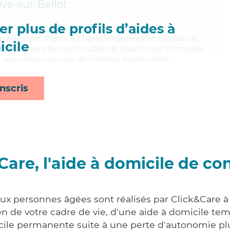
uve-sur-Bellot
r plus de profils d’aides à
bienveillant, Pierric a 23 ans d'expérience et possède un
cile
). Maitrisant bien les troubles de l'audition et les troubles
 apporte ses services de mobilité, lever/coucher,
nscris
Care, l'aide à domicile de co
aux personnes âgées sont réalisés par Click&Care à 
 de votre cadre de vie, d'une aide à domicile tem
cile permanente suite à une perte d'autonomie pl