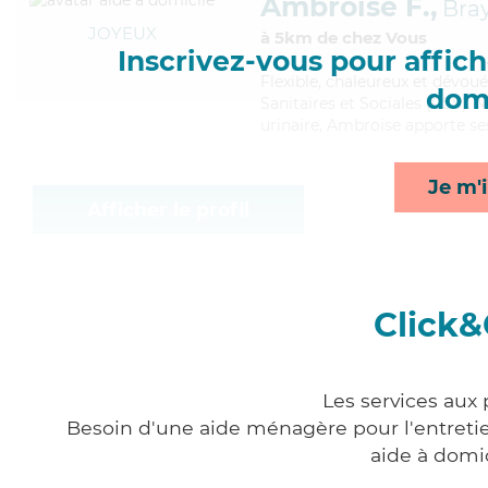
Ambroise F.,
Bra
JOYEUX
à 5km de chez Vous
Inscrivez-vous pour affiche
Flexible
, chaleureux et dévou
domi
Sanitaires et Sociales (CSS). 
urinaire, Ambroise apporte ses
Je m'i
Afficher le profil
Click&
Les services aux
Besoin d'une aide ménagère pour l'entretien
aide à domi