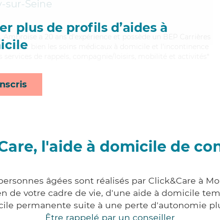
y-sur-Seine
r plus de profils d’aides à
é, Ambroise a 20 ans d'expérience et possède un BEP Carrières
cile
Maitrisant bien les soins médicaux à domicile et l'incontinence
 services de rappels, compagnie/loisirs, mobilité et activités*
nscris
Care, l'aide à domicile de co
 personnes âgées sont réalisés par Click&Care à Mo
 de votre cadre de vie, d'une aide à domicile tem
cile permanente suite à une perte d'autonomie pl
Être rappelé par un conseiller