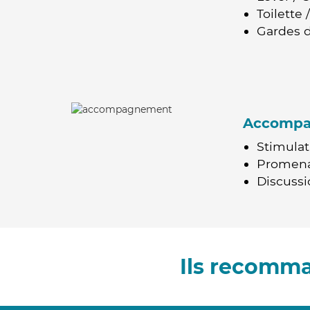
Toilette
Gardes d
Accomp
Stimulat
Promen
Discussio
Ils recomm