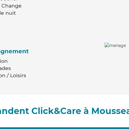
 / Change
e nuit
agnement
ion
ades
n / Loisirs
andent Click&Care à Moussea