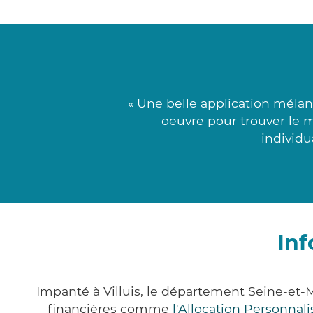
« Une belle application méla
oeuvre pour trouver le 
individu
Inf
Impanté à Villuis, le département Seine-et
financières comme
l'Allocation Personna