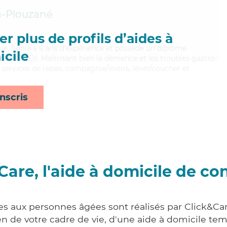
a-Plouzané
r plus de profils d’aides à
que, Sonia a 6 ans d'expérience et possède un diplôme
cile
e (ADVD). Maitrisant bien la démence et les troubles gastro-
 services de repas, compagnie/loisirs, lever/coucher et
nscris
Care, l'aide à domicile de co
es aux personnes âgées sont réalisés par Click&Care
 de votre cadre de vie, d'une aide à domicile tem