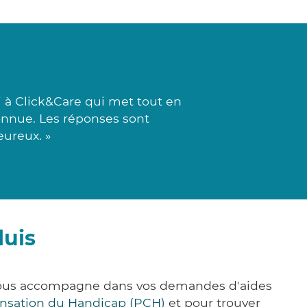
 à Click&Care qui met tout en
onnue. Les réponses sont
eureux. »
luis
e vous accompagne dans vos demandes d'aides
nsation du Handicap (PCH)
et pour trouver