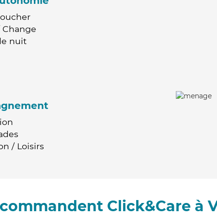
'autonomie
Coucher
 / Change
e nuit
agnement
ion
ades
n / Loisirs
recommandent Click&Care à Vi