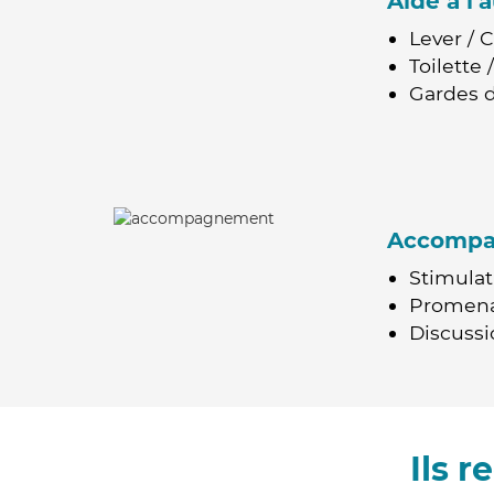
Aide à l
Lever / 
Toilette
Gardes d
Accomp
Stimulat
Promen
Discussio
Ils 