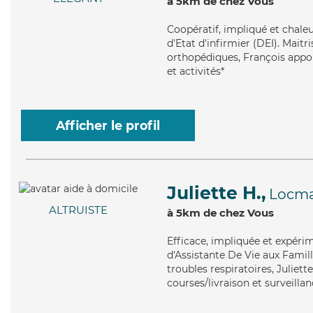
à 5km de chez Vous
Coopératif
, impliqué et chale
d'Etat d'infirmier (DEI). Maitr
orthopédiques, François appor
et activités*
Afficher le profil
Juliette H.,
Locma
ALTRUISTE
à 5km de chez Vous
Efficace
, impliquée et expéri
d'Assistante De Vie aux Famill
troubles respiratoires, Juliet
courses/livraison et surveillan