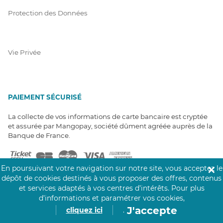
Protection des Données
Vie Privée
PAIEMENT SÉCURISÉ
La collecte de vos informations de carte bancaire est cryptée
et assurée par Mangopay, société dûment agréée auprès de la
Banque de France.
En poursuivant votre navigation sur notre site, vous acceptez le
✕
dépôt de cookies destinés à vous proposer des offres, contenus
et services adaptés à vos centres d’intérêts.
Pour plus
d’informations et paramétrer vos cookies,
J'accepte
cliquez ici
.
NOS PARTENAIRES
Click&Care est soutenu par les Groupes