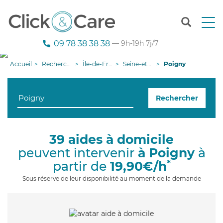
T
o
g
09 78 38 38 38
— 9h-19h 7j/7
g
l
Accueil
Recherche aide à domicile
Île-de-France
Seine-et-Marne
Poigny
e
n
a
Rechercher
v
i
g
a
39 aides à domicile
t
peuvent intervenir
à Poigny
à
i
o
*
partir de
19,90€/h
n
Sous réserve de leur disponibilité au moment de la demande