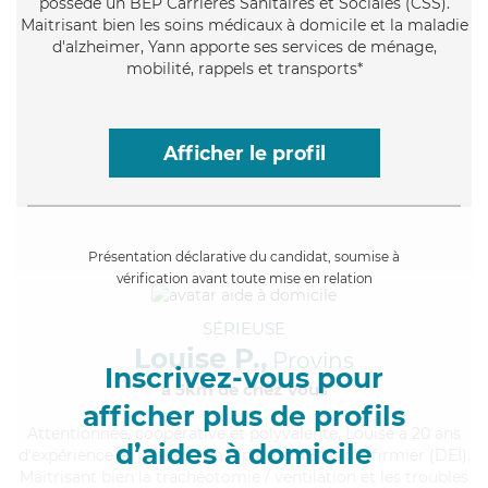
possède un BEP Carrières Sanitaires et Sociales (CSS).
Maitrisant bien les soins médicaux à domicile et la maladie
d'alzheimer, Yann apporte ses services de ménage,
mobilité, rappels et transports*
Afficher le profil
Présentation déclarative du candidat, soumise à
vérification avant toute mise en relation
SÉRIEUSE
Louise P.,
Provins
Inscrivez-vous pour
à 5km de chez Vous
afficher plus de profils
Attentionnée
, coopérative et polyvalente, Louise a 20 ans
d’aides à domicile
d'expérience et possède un diplôme d'Etat d'infirmier (DEI).
Maitrisant bien la trachéotomie / ventilation et les troubles