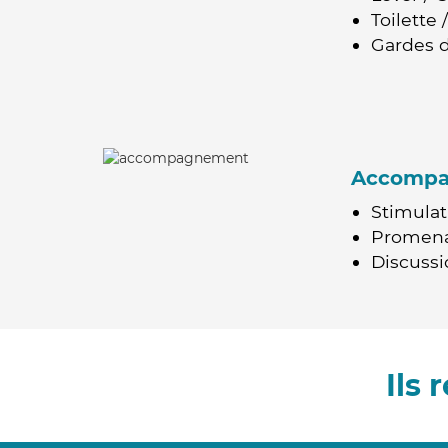
Toilette
Gardes d
Accomp
Stimulat
Promen
Discussio
Ils