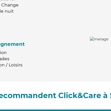
 / Change
e nuit
agnement
ion
ades
n / Loisirs
 recommandent Click&Care à 