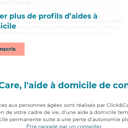
e-Dontilly
r plus de profils d’aides à
ique, Leon a 18 ans d'expérience et possède un diplôme d'État
cile
AVS). Maitrisant bien les troubles respiratoires et le diabète,
oilette/habillage, repas, transports et courses/livraison*
nscris
Care, l'aide à domicile de co
ces aux personnes âgées sont réalisés par Click&Ca
 de votre cadre de vie, d'une aide à domicile tem
cile permanente suite à une perte d'autonomie pl
Être rappelé par un conseiller