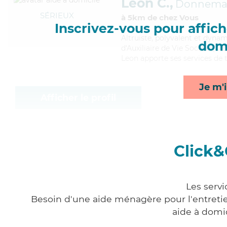
Leon C.,
Donnemari
SÉRIEUX
à 5km de chez Vous
Inscrivez-vous pour affiche
Altruiste
, polyvalent et dynam
domi
d'Auxiliaire de Vie Sociale (DE
Leon apporte ses services de t
Je m'i
Afficher le profil
Click&
Les servi
Besoin d'une aide ménagère pour l'entretien
aide à domi