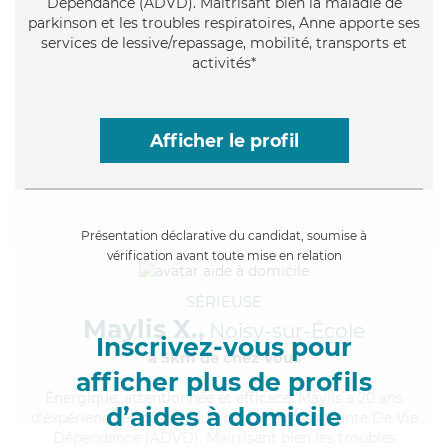
Dépendance (ADVD). Maitrisant bien la maladie de
parkinson et les troubles respiratoires, Anne apporte ses
services de lessive/repassage, mobilité, transports et
activités*
Afficher le profil
Présentation déclarative du candidat, soumise à
vérification avant toute mise en relation
SÉRIEUSE
Maylis X.,
Noisy-sur-École
Inscrivez-vous pour
à 5km de chez Vous
afficher plus de profils
Énergique
, attentionnée et efficace, Maylis a 20 ans
d’aides à domicile
d'expérience et possède un diplôme d'Assistante De Vie
Dépendance (ADVD). Maitrisant bien les troubles