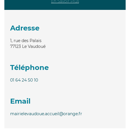
En Savoir Plus
Adresse
1, rue des Palais
77123
Le Vaudoué
Téléphone
01 64 24 50 10
Email
mairielevaudoue.accueil@orange.fr