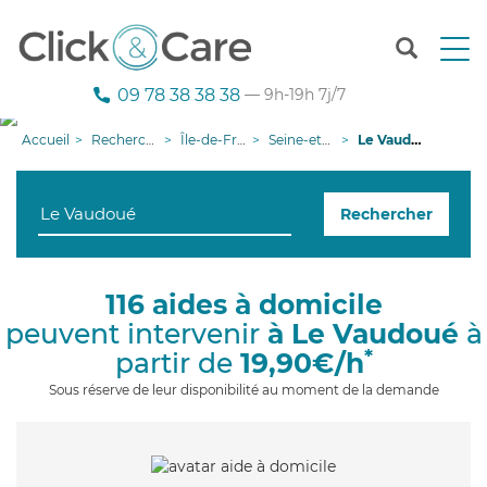
T
o
g
09 78 38 38 38
— 9h-19h 7j/7
g
l
Accueil
Recherche aide à domicile
Île-de-France
Seine-et-Marne
Le Vaudoué
e
n
a
Rechercher
v
i
g
a
116 aides à domicile
t
peuvent intervenir
à Le Vaudoué
à
i
o
*
partir de
19,90€/h
n
Sous réserve de leur disponibilité au moment de la demande