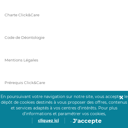
Charte Click&Care
Code de Déontologie
Mentions Légales
Prérequis Click&Care
En poursuivant votre navigation sur notre site, vous acceptez le
✕
dépôt de cookies destinés à vous proposer des offres, contenus
Protection des Données
et services adaptés à vos centres d’intérêts.
Pour plus
d’informations et paramétrer vos cookies,
J'accepte
cliquez ici
.
Vie Privée