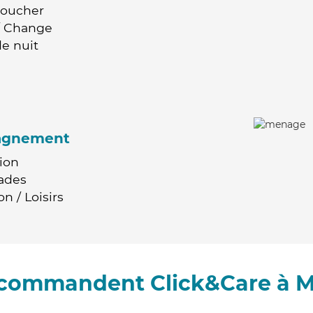
Coucher
 / Change
e nuit
agnement
ion
ades
n / Loisirs
recommandent Click&Care à M