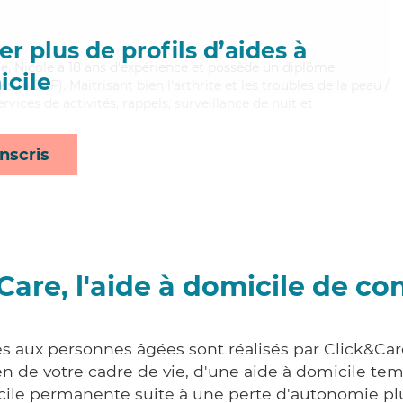
r plus de profils d’aides à
se, Nicole a 18 ans d'expérience et possède un diplôme
cile
s (ADVF). Maitrisant bien l'arthrite et les troubles de la peau /
rvices de activités, rappels, surveillance de nuit et
nscris
Care, l'aide à domicile de co
es aux personnes âgées sont réalisés par Click&Car
 de votre cadre de vie, d'une aide à domicile tem
cile permanente suite à une perte d'autonomie pl