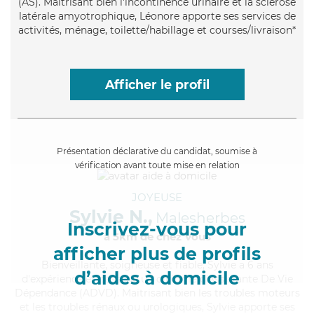
(AS). Maitrisant bien l'incontinence urinaire et la sclérose
latérale amyotrophique, Léonore apporte ses services de
activités, ménage, toilette/habillage et courses/livraison*
Afficher le profil
Présentation déclarative du candidat, soumise à
vérification avant toute mise en relation
JOYEUSE
Sylvie N.,
Malesherbes
Inscrivez-vous pour
à 5km de chez Vous
afficher plus de profils
Bienveillante
, soigneuse et fiable, Sylvie a 6 ans
d’aides à domicile
d'expérience et possède un diplôme d'Assistante De Vie
Dépendance (ADVD). Maitrisant bien les troubles moteurs
et les troubles rénaux ou urologiques, Sylvie apporte ses