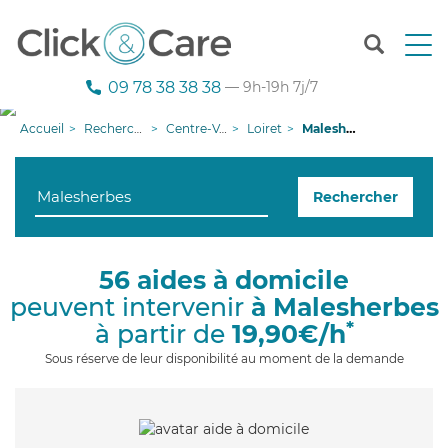
T
o
g
09 78 38 38 38
— 9h-19h 7j/7
g
l
Accueil
Recherche aide à domicile
Centre-Val de Loire
Loiret
Malesherbes
e
n
a
Rechercher
v
i
g
a
56 aides à domicile
t
peuvent intervenir
à Malesherbes
i
o
*
à partir de
19,90€/h
n
Sous réserve de leur disponibilité au moment de la demande