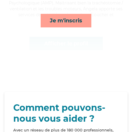
Psychologique (AMP). Maitrisant bien la trachéotomie /
ventilation et les troubles moteurs, Angela apporte ses
services de activités, ménage, lever/coucher et
Je m'inscris
courses/livraison*
Afficher le profil
Comment pouvons-
nous vous aider ?
Avec un réseau de plus de 180 000 professionnels,