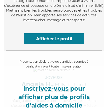
Infatiguable
, ponctuel et impliqué, Jean a 23 ans
d'expérience et possède un diplôme d'Etat d'infirmier (DEI).
Maitrisant bien les troubles neurologiques et les troubles
de l'audition, Jean apporte ses services de activités,
lever/coucher, ménage et transports*
Afficher le profil
Présentation déclarative du candidat, soumise à
vérification avant toute mise en relation
JOYEUSE
Angela H.,
Milly-la-Forêt
Inscrivez-vous pour
à 5km de chez Vous
afficher plus de profils
Infatiguable
, efficace et coopérative, Angela a 6 ans
d’aides à domicile
d'expérience et possède un diplôme d'Aide Médico-