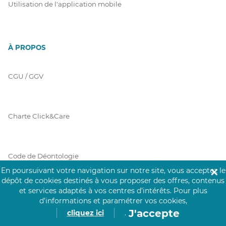
Utilisation de l'application mobile
À PROPOS
CGU / GGV
Charte Click&Care
Code de Déontologie
En poursuivant votre navigation sur notre site, vous acceptez le
✕
dépôt de cookies destinés à vous proposer des offres, contenus
et services adaptés à vos centres d’intérêts.
Pour plus
Mentions Légales
d’informations et paramétrer vos cookies,
J'accepte
cliquez ici
.