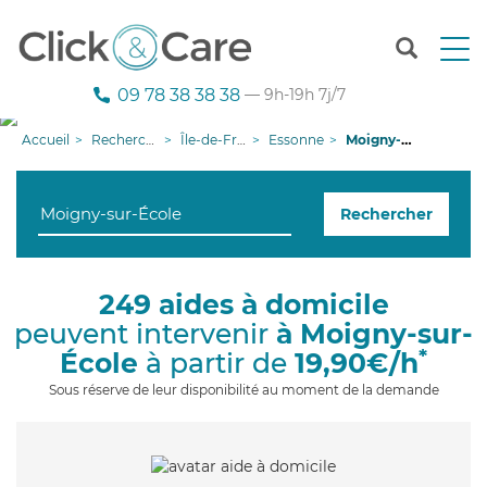
T
o
g
09 78 38 38 38
— 9h-19h 7j/7
g
l
Accueil
Recherche aide à domicile
Île-de-France
Essonne
Moigny-sur-École
e
n
a
Rechercher
v
i
g
a
249 aides à domicile
t
peuvent intervenir
à Moigny-sur-
i
o
*
École
à partir de
19,90€/h
n
Sous réserve de leur disponibilité au moment de la demande