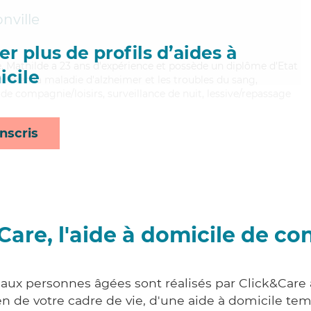
nville
r plus de profils d’aides à
ée, Mathilde a 23 ans d'expérience et possède un diplôme d'Etat
cile
nt bien la maladie d'alzheimer et les troubles du sang,
de compagnie/loisirs, surveillance de nuit, lessive/repassage
nscris
Care, l'aide à domicile de co
 aux personnes âgées sont réalisés par Click&Care 
 de votre cadre de vie, d'une aide à domicile tem