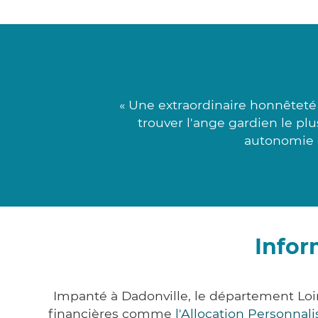
« Une extraordinaire honnêtet
trouver l'ange gardien le plu
autonomie e
Infor
Impanté à Dadonville, le département Lo
financières comme
l'Allocation Personna