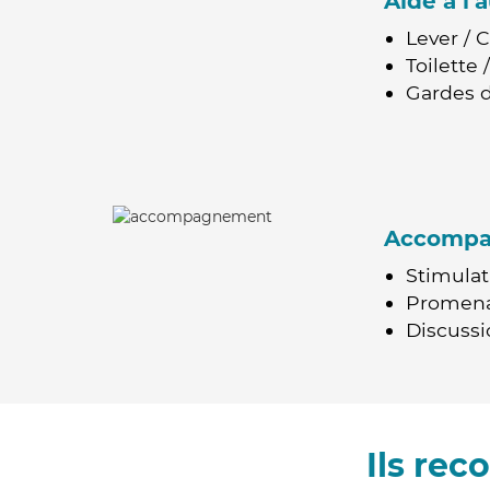
Aide à l
Lever / 
Toilette
Gardes d
Accomp
Stimulat
Promen
Discussio
Ils re