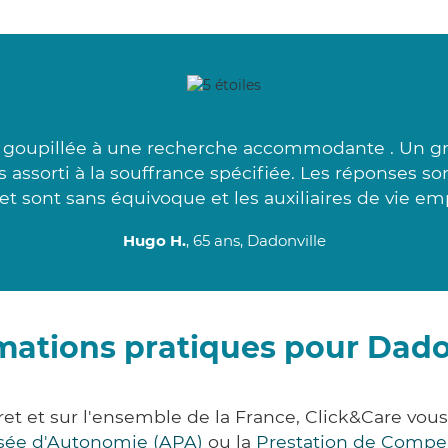
é goupillée à une recherche accommodante . Un gr
s assorti à la souffrance spécifiée. Les réponses s
t sont sans équivoque et les auxiliaires de vie em
Hugo H.
, 65 ans, Dadonville
mations pratiques pour Dado
iret et sur l'ensemble de la France, Click&Care v
lisée d'Autonomie (APA)
ou la
Prestation de Compe