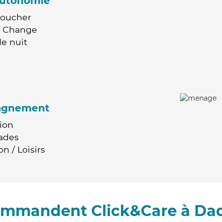
'autonomie
Coucher
 / Change
e nuit
agnement
ion
ades
n / Loisirs
commandent Click&Care à Dad