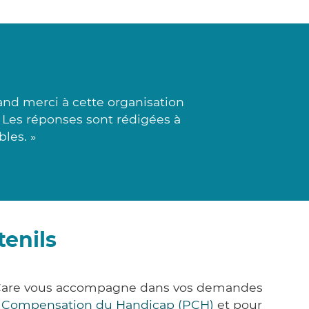
nd merci à cette organisation
e. Les réponses sont rédigées à
bles. »
enils
k&Care vous accompagne dans vos demandes
e Compensation du Handicap (PCH)
et pour