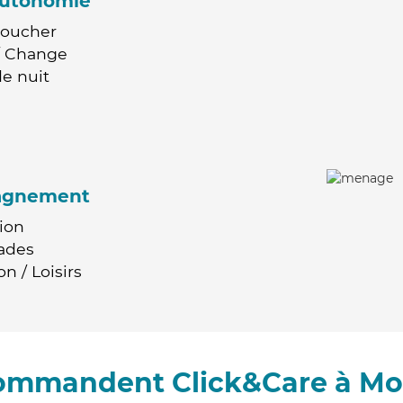
'autonomie
Coucher
 / Change
e nuit
agnement
ion
ades
n / Loisirs
commandent Click&Care à Mo