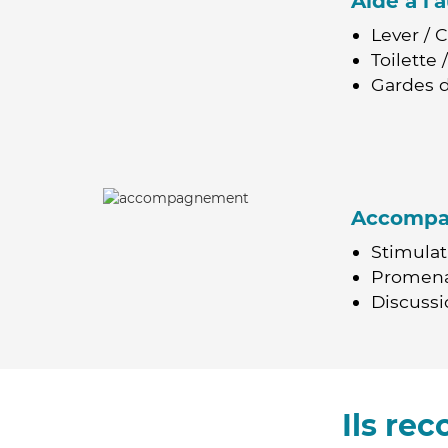
Aide à l
Lever / 
Toilette
Gardes d
Accomp
Stimulat
Promen
Discussio
Ils re