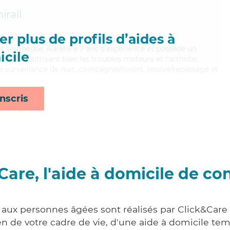
rail
r plus de profils d’aides à
et soigneuse, Aurélie a 7 ans d'expérience et possède un
cile
 (AS). Maitrisant bien les troubles moteurs et l'arthrite,
e surveillance de nuit, compagnie/loisirs, lessive/repassage et
nscris
Care, l'aide à domicile de co
 aux personnes âgées sont réalisés par Click&Care
 de votre cadre de vie, d'une aide à domicile tem