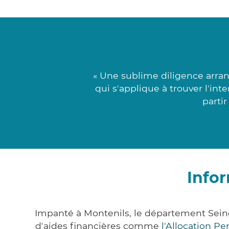
« Une sublime diligence arra
qui s'applique à trouver l'int
partir
Info
Impanté à Montenils, le département Sei
d'aides financières comme
l'Allocation P