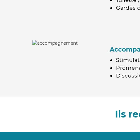
Gardes d
Accomp
Stimulat
Promen
Discussio
Ils 