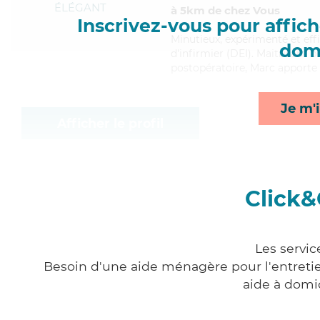
ÉLÉGANT
à 5km de chez Vous
Inscrivez-vous pour affiche
Minutieux
, expérimenté et eff
domi
d'infirmier (DEI). Maitrisant 
postopératoire, Marc apporte s
Je m'i
Afficher le profil
Click&
Les servic
Besoin d'une aide ménagère pour l'entretien
aide à domi