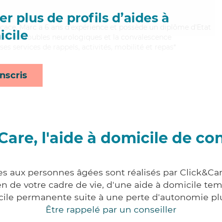
r plus de profils d’aides à
icace, Marc a 6 ans d'expérience et possède un diplôme d'Etat
cile
bien les troubles neurologiques et la convalescence
es services de rappels, activités, mobilité et repas*
nscris
Care, l'aide à domicile de co
es aux personnes âgées sont réalisés par Click&Ca
 de votre cadre de vie, d'une aide à domicile tem
cile permanente suite à une perte d'autonomie pl
Être rappelé par un conseiller