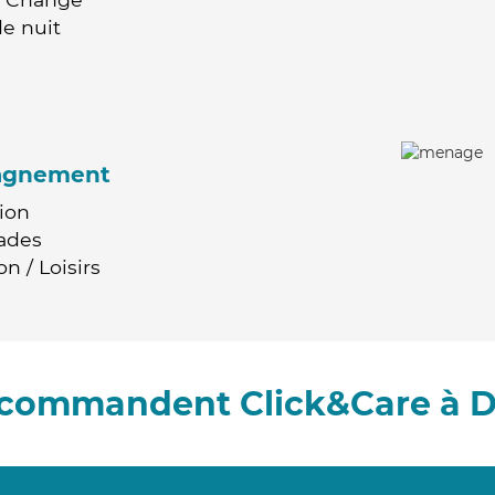
e nuit
agnement
ion
ades
n / Loisirs
recommandent Click&Care à 