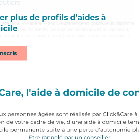
utiers
r plus de profils d’aides à
t efficace, Viviane a 14 ans d'expérience et possède un diplôme
cile
risant bien les accidents vasculaires cérébraux et la démence,
 surveillance de nuit, lessive/repassage, activités et rappels*
nscris
Care, l'aide à domicile de co
aux personnes âgées sont réalisés par Click&Care à
 de votre cadre de vie, d'une aide à domicile tem
cile permanente suite à une perte d'autonomie pl
Être rappelé par un conseiller