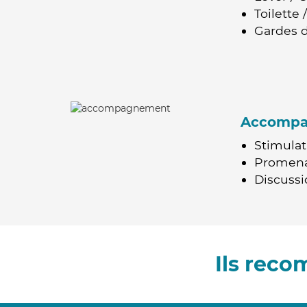
Toilette
Gardes d
Accomp
Stimulat
Promen
Discussio
Ils rec