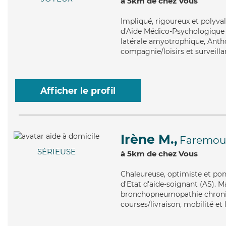
à 5km de chez Vous
Impliqué
, rigoureux et polyv
d'Aide Médico-Psychologique (A
latérale amyotrophique, Anthon
compagnie/loisirs et surveilla
Afficher le profil
Irène M.,
Faremout
SÉRIEUSE
à 5km de chez Vous
Chaleureuse
, optimiste et po
d'Etat d'aide-soignant (AS). M
bronchopneumopathie chroniqu
courses/livraison, mobilité et