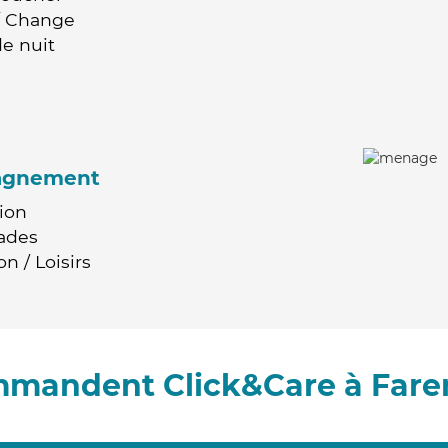
 / Change
e nuit
agnement
ion
ades
n / Loisirs
ommandent Click&Care à Fare