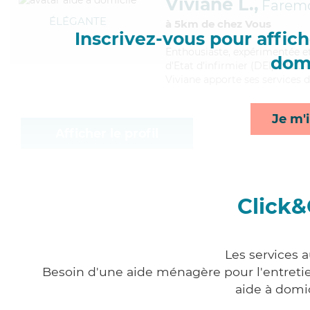
Viviane L.,
Faremo
ÉLÉGANTE
à 5km de chez Vous
Inscrivez-vous pour affiche
Enthousiaste
, expérimentée e
domi
d'Etat d'infirmier (DEI). Mait
Viviane apporte ses services de
Je m'i
Afficher le profil
Click&
Les services 
Besoin d'une aide ménagère pour l'entretien
aide à domi