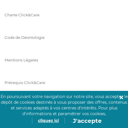
Charte Click&Care
Code de Déontologie
Mentions Légales
Prérequis Click&Care
En poursuivant votre navigation sur notre site, vous acceptez le
✕
dépôt de cookies destinés à vous proposer des offres, contenus
Protection des Données
et services adaptés à vos centres d’intérêts.
Pour plus
d’informations et paramétrer vos cookies,
J'accepte
cliquez ici
.
Vie Privée