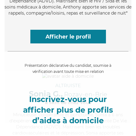
Dépendance (ADVD). Maitrisant bien le HIV / Sida et les
soins médicaux à domicile, Anthony apporte ses services de
rappels, compagnie/loisirs, repas et surveillance de nuit*
Afficher le profil
Présentation déclarative du candidat, soumise à
vérification avant toute mise en relation
ALTRUISTE
Sonia G.,
Rozay-en-Brie
Inscrivez-vous pour
à 5km de chez Vous
afficher plus de profils
Minutieuse
, coopérative et ponctuelle, Sonia a 6 ans
d’aides à domicile
d'expérience et possède un diplôme d'Assistante De Vie
Dépendance (ADVD). Maitrisant bien les troubles
cardiovasculaires et la dépression, Sonia apporte ses