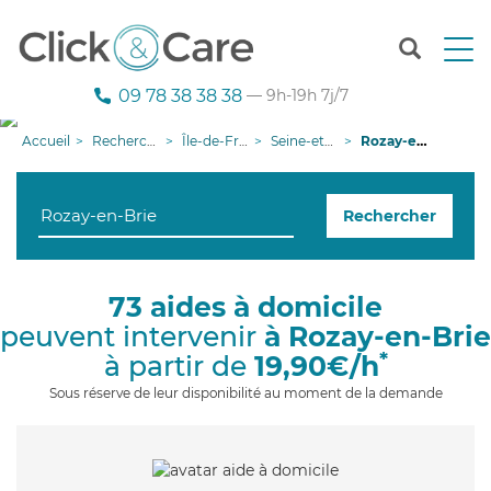
T
o
g
09 78 38 38 38
— 9h-19h 7j/7
g
l
Accueil
Recherche aide à domicile
Île-de-France
Seine-et-Marne
Rozay-en-Brie
e
n
a
Rechercher
v
i
g
a
73 aides à domicile
t
peuvent intervenir
à Rozay-en-Brie
i
o
*
à partir de
19,90€/h
n
Sous réserve de leur disponibilité au moment de la demande