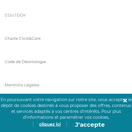
CGU / GGV
Charte Click&Care
Code de Déontologie
Mentions Légales
En poursuivant votre navigation sur notre site, vous acceptez le
✕
dépôt de cookies destinés à vous proposer des offres, contenus
Prérequis Click&Care
et services adaptés à vos centres d’intérêts.
Pour plus
d’informations et paramétrer vos cookies,
J'accepte
cliquez ici
.
Protection des Données