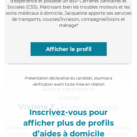
d'expérience et possède un BEP Carrières Sanitaires et
Sociales (CSS). Maitrisant bien les troubles moteurs et les
soins médicaux à domicile, Jacqueline apporte ses services
de transports, courses/livraison, compagnie/loisirs et
ménage*
Afficher le profil
Présentation déclarative du candidat, soumise à
vérification avant toute mise en relation
JOYEUSE
Viviane F.,
Fontenay-Trésigny
Inscrivez-vous pour
à 5km de chez Vous
afficher plus de profils
Volontaire
, fiable et appliquée, Viviane a 4 ans d'expérience
d’aides à domicile
et possède un BEP Carrières Sanitaires et Sociales (CSS).