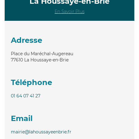
La Houssaye-en-Brie
En Savoir Plus
Adresse
Place du Maréchal-Augereau
77610
La Houssaye-en-Brie
Téléphone
01 64 07 41 27
Email
mairie@lahoussayeenbrie.fr