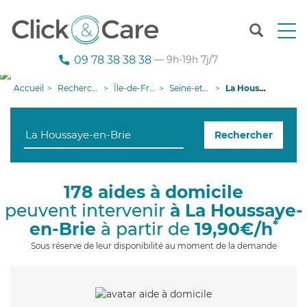
T
o
g
09 78 38 38 38
— 9h-19h 7j/7
g
l
Accueil
Recherche aide à domicile
Île-de-France
Seine-et-Marne
La Houssaye-en-Brie
e
n
a
Rechercher
v
i
g
a
178 aides à domicile
t
peuvent intervenir
à La Houssaye-
i
o
*
en-Brie
à partir de
19,90€/h
n
Sous réserve de leur disponibilité au moment de la demande