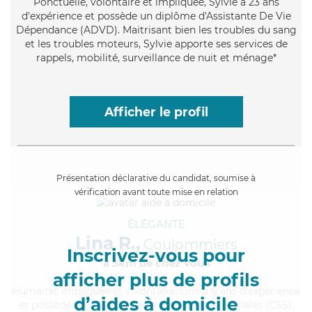
Ponctuelle
, volontaire et impliquée, Sylvie a 23 ans
d'expérience et possède un diplôme d'Assistante De Vie
Dépendance (ADVD). Maitrisant bien les troubles du sang
et les troubles moteurs, Sylvie apporte ses services de
rappels, mobilité, surveillance de nuit et ménage*
Afficher le profil
Présentation déclarative du candidat, soumise à
vérification avant toute mise en relation
ÉLÉGANTE
Lina R.,
Coulommiers
Inscrivez-vous pour
à 5km de chez Vous
afficher plus de profils
Humaine
, impliquée et volontaire, Lina a 6 ans d'expérience
d’aides à domicile
et possède un BEP Carrières Sanitaires et Sociales (CSS).