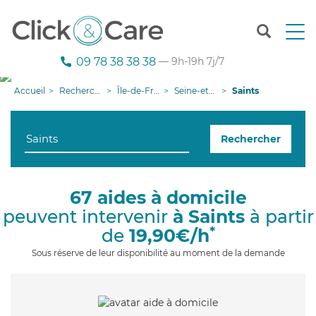
T
o
g
09 78 38 38 38
— 9h-19h 7j/7
g
l
Accueil
Recherche aide à domicile
Île-de-France
Seine-et-Marne
Saints
e
n
a
Rechercher
v
i
g
a
67 aides à domicile
t
peuvent intervenir
à Saints
à partir
i
o
*
de
19,90€/h
n
Sous réserve de leur disponibilité au moment de la demande