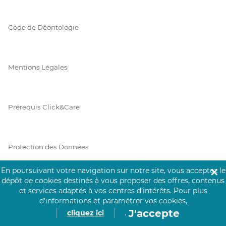
Code de Déontologie
Mentions Légales
Prérequis Click&Care
Protection des Données
En poursuivant votre navigation sur notre site, vous acceptez le
✕
dépôt de cookies destinés à vous proposer des offres, contenus
Vie Privée
et services adaptés à vos centres d’intérêts.
Pour plus
d’informations et paramétrer vos cookies,
J'accepte
cliquez ici
.