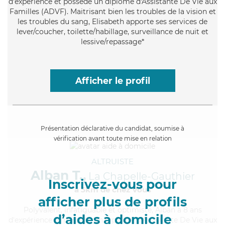
d'expérience et possède un diplôme d'Assistante De Vie aux
Familles (ADVF). Maitrisant bien les troubles de la vision et
les troubles du sang, Elisabeth apporte ses services de
lever/coucher, toilette/habillage, surveillance de nuit et
lessive/repassage*
Afficher le profil
Présentation déclarative du candidat, soumise à
vérification avant toute mise en relation
ALTRUISTE
Alban T.,
La Chapelle-Gauthier
Inscrivez-vous pour
à 5km de chez Vous
afficher plus de profils
Polyvalent
, infatiguable et optimiste, Alban a 8 ans
d’aides à domicile
d'expérience et possède un diplôme d'Assistante De Vie aux