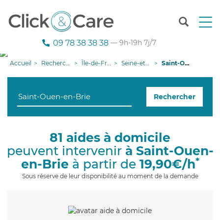
T
o
g
09 78 38 38 38
— 9h-19h 7j/7
g
l
Accueil
Recherche aide à domicile
Île-de-France
Seine-et-Marne
Saint-Ouen-en-Brie
e
n
a
Rechercher
v
i
g
a
81 aides à domicile
t
peuvent intervenir
à Saint-Ouen-
i
o
*
en-Brie
à partir de
19,90€/h
n
Sous réserve de leur disponibilité au moment de la demande