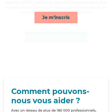
Familles (ADVF). Maitrisant bien les troubles du sang et la
trachéotomie / ventilation, Alban apporte ses services de
activités, transports, compagnie/loisirs et
Je m'inscris
surveillance de nuit*
Afficher le profil
Comment pouvons-
nous vous aider ?
Avec un réseau de plus de 180 000 professionnels,