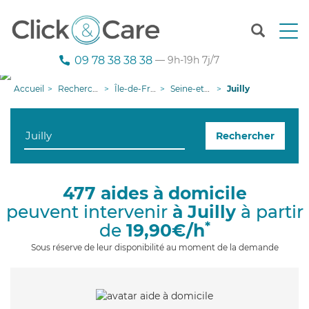
T
o
g
09 78 38 38 38
— 9h-19h 7j/7
g
l
Accueil
Recherche aide à domicile
Île-de-France
Seine-et-Marne
Juilly
e
n
a
Rechercher
v
i
g
a
477 aides à domicile
t
peuvent intervenir
à Juilly
à partir
i
o
*
de
19,90€/h
n
Sous réserve de leur disponibilité au moment de la demande