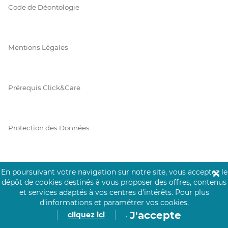
Code de Déontologie
Mentions Légales
Prérequis Click&Care
Protection des Données
Vie Privée
En poursuivant votre navigation sur notre site, vous acceptez le
✕
dépôt de cookies destinés à vous proposer des offres, contenus
et services adaptés à vos centres d’intérêts.
Pour plus
d’informations et paramétrer vos cookies,
J'accepte
PAIEMENT SÉCURISÉ
cliquez ici
.