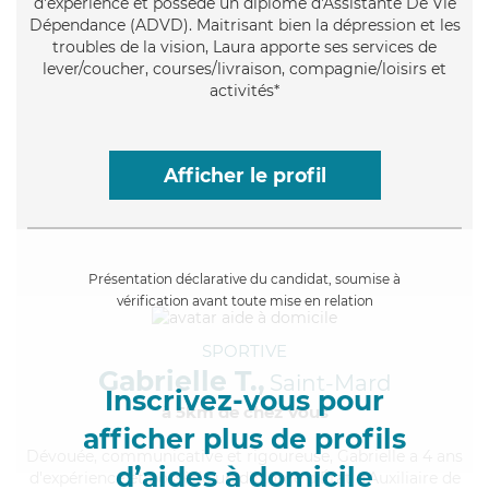
d'expérience et possède un diplôme d'Assistante De Vie
Dépendance (ADVD). Maitrisant bien la dépression et les
troubles de la vision, Laura apporte ses services de
lever/coucher, courses/livraison, compagnie/loisirs et
activités*
Afficher le profil
Présentation déclarative du candidat, soumise à
vérification avant toute mise en relation
SPORTIVE
Gabrielle T.,
Saint-Mard
Inscrivez-vous pour
à 5km de chez Vous
afficher plus de profils
Dévouée
, communicative et rigoureuse, Gabrielle a 4 ans
d’aides à domicile
d'expérience et possède un diplôme d'État d'Auxiliaire de