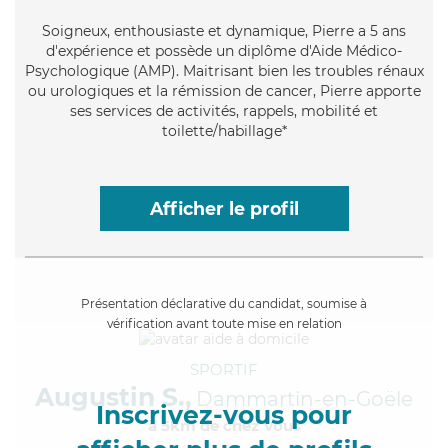
Soigneux
, enthousiaste et dynamique, Pierre a 5 ans
d'expérience et possède un diplôme d'Aide Médico-
Psychologique (AMP). Maitrisant bien les troubles rénaux
ou urologiques et la rémission de cancer, Pierre apporte
ses services de activités, rappels, mobilité et
toilette/habillage*
Afficher le profil
Présentation déclarative du candidat, soumise à
vérification avant toute mise en relation
SPORTIF
Augustin S.,
Dammartin-en-Goële
Inscrivez-vous pour
à 5km de chez Vous