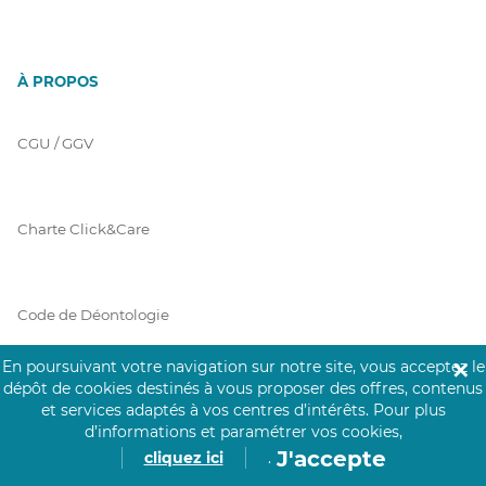
À PROPOS
CGU / GGV
Charte Click&Care
Code de Déontologie
En poursuivant votre navigation sur notre site, vous acceptez le
✕
dépôt de cookies destinés à vous proposer des offres, contenus
Mentions Légales
et services adaptés à vos centres d’intérêts.
Pour plus
d’informations et paramétrer vos cookies,
J'accepte
cliquez ici
.
Prérequis Click&Care