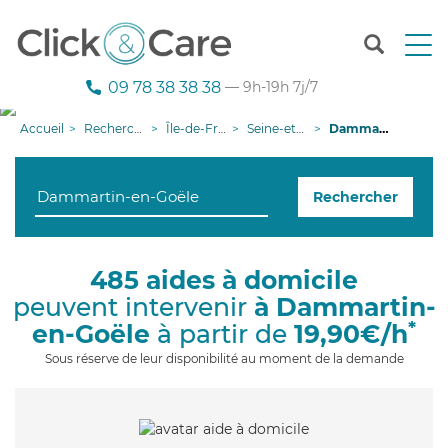
T
o
g
09 78 38 38 38
— 9h-19h 7j/7
g
l
Accueil
Recherche aide à domicile
Île-de-France
Seine-et-Marne
Dammartin-en-Goële
e
n
a
Rechercher
v
i
g
a
485 aides à domicile
t
peuvent intervenir
à Dammartin-
i
o
*
en-Goële
à partir de
19,90€/h
n
Sous réserve de leur disponibilité au moment de la demande