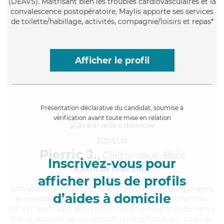
(DEAVS). Maitrisant bien les troubles cardiovasculaires et la
convalescence postopératoire, Maylis apporte ses services
de toilette/habillage, activités, compagnie/loisirs et repas*
Afficher le profil
Présentation déclarative du candidat, soumise à
vérification avant toute mise en relation
JOYEUX
Pierric J.,
Clichy-sous-Bois
Inscrivez-vous pour
à 5km de chez Vous
afficher plus de profils
Efficace
, humain et impliqué, Pierric a 10 ans d'expérience
d’aides à domicile
et possède un diplôme d'Assistante De Vie aux Familles
(ADVF). Maitrisant bien la sclérose en plaque et la démence,
Pierric apporte ses services de toilette/habillage, activités,