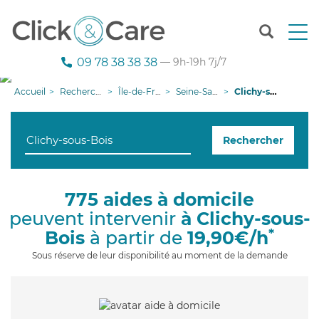
T
o
g
09 78 38 38 38
— 9h-19h 7j/7
g
l
Accueil
Recherche aide à domicile
Île-de-France
Seine-Saint-Denis
Clichy-sous-Bois
e
n
a
Rechercher
v
i
g
a
775 aides à domicile
t
peuvent intervenir
à Clichy-sous-
i
o
*
Bois
à partir de
19,90€/h
n
Sous réserve de leur disponibilité au moment de la demande